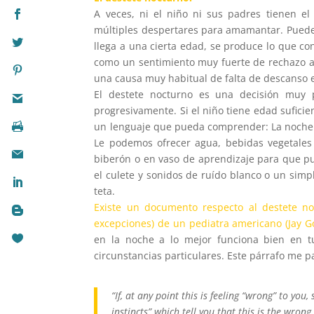
A veces, ni el niño ni sus padres tienen el
múltiples despertares para amamantar. Pued
llega a una cierta edad, se produce lo que 
como un sentimiento muy fuerte de rechazo an
una causa muy habitual de falta de descanso e
El destete nocturno es una decisión muy
progresivamente. Si el niño tiene edad suficient
un lenguaje que pueda comprender: La noche e
Le podemos ofrecer agua, bebidas vegetales
biberón o en vaso de aprendizaje para que p
el culete y sonidos de ruído blanco o un sim
teta.
Existe un documento respecto al destete n
excepciones) de un pediatra americano (Jay G
en la noche a lo mejor funciona bien en tu
circunstancias particulares. Este párrafo me p
“If, at any point this is feeling “wrong” to yo
instincts” which tell you that this is the wron