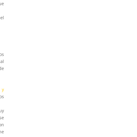
ue
el
os
al
de
 y
os
uy
se
on
ne