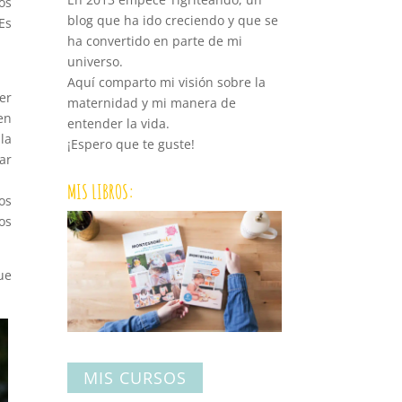
os
blog que ha ido creciendo y que se
Es
ha convertido en parte de mi
universo.
Aquí comparto mi visión sobre la
er
maternidad y mi manera de
en
entender la vida.
la
¡Espero que te guste!
ar
MIS LIBROS:
os
os
ue
MIS CURSOS