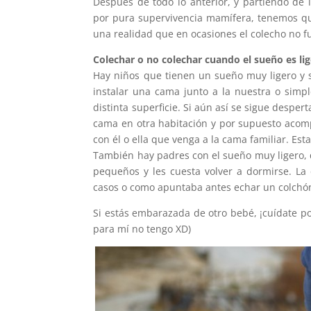
Después de todo lo anterior, y partiendo d
por pura supervivencia mamífera, tenemos que
una realidad que en ocasiones el colecho no f
Colechar o no colechar cuando el sueño es lig
Hay niños que tienen un sueño muy ligero y s
instalar una cama junto a la nuestra o simp
distinta superficie. Si aún así se sigue despe
cama en otra habitación y por supuesto acom
con él o ella que venga a la cama familiar. E
También hay padres con el sueño muy ligero, 
pequeños y les cuesta volver a dormirse. L
casos o como apuntaba antes echar un colchón
Si estás embarazada de otro bebé, ¡cuídate p
para mí no tengo XD)