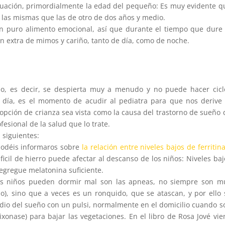
ecuación, primordialmente la edad del pequeño: Es muy evidente q
 las mismas que las de otro de dos años y medio.
un puro alimento emocional, así que durante el tiempo que dure 
n extra de mimos y cariño, tanto de día, como de noche.
o, es decir, se despierta muy a menudo y no puede hacer cicl
 día, es el momento de acudir al pediatra para que nos derive 
opción de crianza sea vista como la causa del trastorno de sueño 
fesional de la salud que lo trate.
 siguientes:
podéis informaros sobre
la relación entre niveles bajos de ferritina
icil de hierro puede afectar al descanso de los niños: Niveles baj
egregue melatonina suficiente.
los niños pueden dormir mal son las apneas, no siempre son m
o), sino que a veces es un ronquido, que se atascan, y por ello 
udio del sueño con un pulsi, normalmente en el domicilio cuando s
ixonase) para bajar las vegetaciones. En el libro de Rosa Jové vie