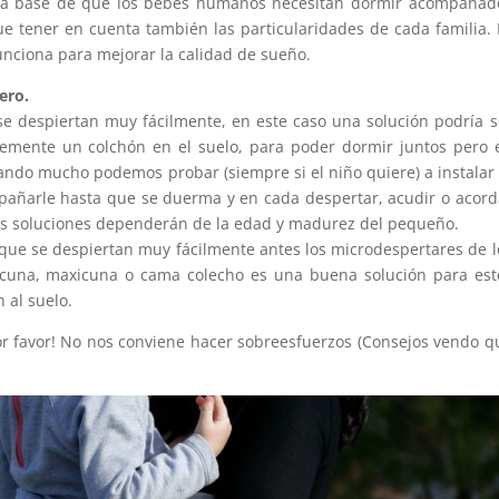
e la base de que los bebés humanos necesitan dormir acompañad
 tener en cuenta también las particularidades de cada familia. 
unciona para mejorar la calidad de sueño.
ero.
e despiertan muy fácilmente, en este caso una solución podría s
lemente un colchón en el suelo, para poder dormir juntos pero 
rtando mucho podemos probar (siempre si el niño quiere) a instalar 
pañarle hasta que se duerma y en cada despertar, acudir o acord
stas soluciones dependerán de la edad y madurez del pequeño.
que se despiertan muy fácilmente antes los microdespertares de l
a cuna, maxicuna o cama colecho es una buena solución para est
 al suelo.
or favor! No nos conviene hacer sobreesfuerzos (Consejos vendo q