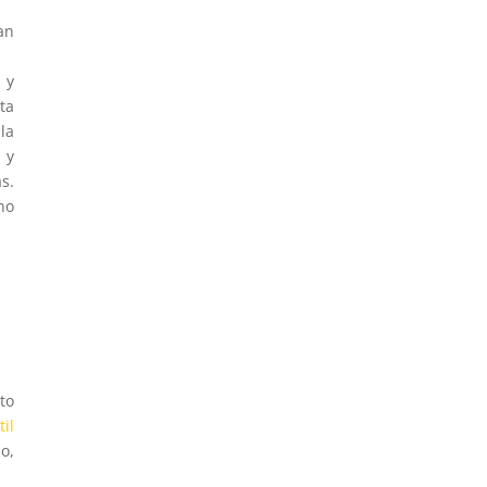
an
 y
ta
la
 y
s.
no
to
il
o,