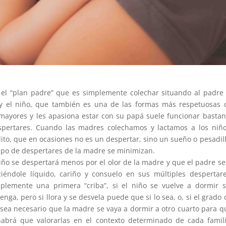
el “plan padre” que es simplemente colechar situando al padre 
 y el niño, que también es una de las formas más respetuosas 
n mayores y les apasiona estar con su papá suele funcionar bastan
espertares. Cuando las madres colechamos y lactamos a los niño
ito, que en ocasiones no es un despertar, sino un sueño o pesadill
 tipo de despertares de la madre se minimizan.
iño se despertará menos por el olor de la madre y que el padre se
iéndole líquido, cariño y consuelo en sus múltiples despertare
lemente una primera “criba”, si el niño se vuelve a dormir s
ga, pero si llora y se desvela puede que si lo sea, o, si el grado 
 sea necesario que la madre se vaya a dormir a otro cuarto para q
habrá que valorarlas en el contexto determinado de cada famili