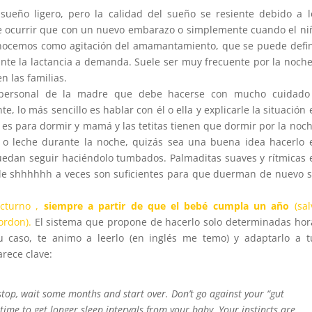
 sueño ligero, pero la calidad del sueño se resiente debido a l
e ocurrir que con un nuevo embarazo o simplemente cuando el ni
conocemos como agitación del amamantamiento, que se puede defin
te la lactancia a demanda. Suele ser muy frecuente por la noche
n las familias.
 personal de la madre que debe hacerse con mucho cuidado
e, lo más sencillo es hablar con él o ella y explicarle la situación 
s para dormir y mamá y las tetitas tienen que dormir por la noch
 o leche durante la noche, quizás sea una buena idea hacerlo 
uedan seguir haciéndolo tumbados. Palmaditas suaves y rítmicas 
ple shhhhhh a veces son suficientes para que duerman de nuevo s
octurno ,
siempre a partir de que el bebé cumpla un año
(sal
ordon).
El sistema que propone de hacerlo solo determinadas hor
 caso, te animo a leerlo (en inglés me temo) y adaptarlo a t
arece clave:
u, stop, wait some months and start over. Don’t go against your “gut
g time to get longer sleep intervals from your baby. Your instincts are