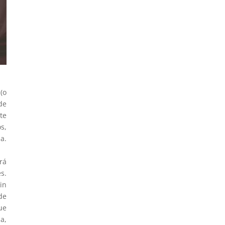
(o
de
te
s,
a.
rá
s.
in
de
ue
a,