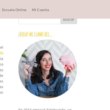
Escuela Online
Mi Cuenta
¡HOLA! ME LLAMO BEI…
el
do
ia
ho
as
de
es
as
en
En 2013 empecé Tigriteando, un