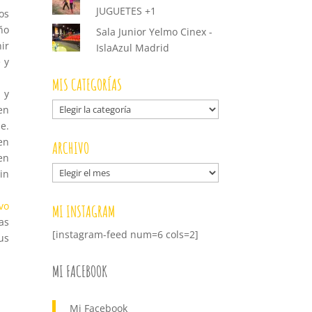
JUGUETES +1
os
ño
Sala Junior Yelmo Cinex -
ir
IslaAzul Madrid
 y
MIS CATEGORÍAS
 y
Mis
en
categorías
e.
en
ARCHIVO
en
Archivo
in
vo
MI INSTAGRAM
as
[instagram-feed num=6 cols=2]
us
MI FACEBOOK
Mi Facebook