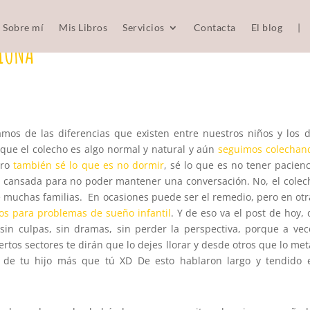
Sobre mí
Mis Libros
Servicios
Contacta
El blog
|
CIONA
mos de las diferencias que existen entre nuestros niños y los d
 que el colecho es algo normal y natural y aún
seguimos colechan
ero
también sé lo que es no dormir
, sé lo que es no tener pacienc
an cansada para no poder mantener una conversación. No, el colec
e muchas familias. En ocasiones puede ser el remedio, pero en otr
os para problemas de sueño infantil
. Y de eso va el post de hoy, 
sin culpas, sin dramas, sin perder la perspectiva, porque a vec
tos sectores te dirán que lo dejes llorar y desde otros que lo met
 de tu hijo más que tú XD De esto hablaron largo y tendido 