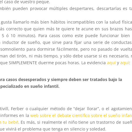
el caso de vuestro peque.
también pueden provocar múltiples despertares, descartarlas es t
gusta llamarlo más bien hábitos incompatibles con la salud física
ás correcto que quien más te quiere te acune en sus brazos has
5 ó 10 minutos). Para casos como este puede funcionar bien 
 inductor de sueño, que sirve para fijar una serie de conductas
e somnoliento para dormirse fácilmente, pero no pasado de vuelta
an del tirón, ni más tiempo, y sólo debe usarse si es necesario, 
é que SIMPLEMENTE duerme pocas horas. La evidencia
aquí
y
aquí
:
ra casos desesperados y siempre deben ser tratados bajo la
pecializado en sueño infantil.
vill, Ferber o cualquier método de “dejar llorar”, o el agotamien
 informes en la
web sobre el debate cientifico sobre el sueño infant
a tu bebé
. Es más, si realmente el niño tiene un trastorno de sueñ
que vivirá el problema que tenga en silencio y soledad.