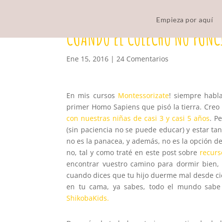
Empieza por aquí
CUANDO EL COLECHO NO FUN
Ene 15, 2016
|
24 Comentarios
En mis cursos
Montessorizate
! siempre habla
primer Homo Sapiens que pisó la tierra. Creo
con nuestras niñas de casi 3 y casi 5 años
. P
(sin paciencia no se puede educar) y estar t
no es la panacea, y además, no es la opción d
no, tal y como traté en este post sobre
recurs
encontrar vuestro camino para dormir bien, 
cuando dices que tu hijo duerme mal desde cier
en tu cama, ya sabes, todo el mundo sabe
ShikobaKids.