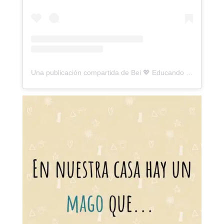
Una publicación compartida de Bei 💖 Educando en conexión 💖 (@montessorizate.tigriteando)