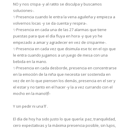
NO y nos crispa -y al ratito se disculpa y buscamos
soluciones-.⁣⁣
✨Presencia cuando le entra la vena aguileña y empieza a
volvernos locas -y se da cuenta y respira-.⁣⁣
✨Presencia en cada una de las 27 alarmas que tiene
puestas para que el día fluya en hora -y que yo he
empezado a amar y agradecer en vez de crisparme-.⁣⁣
✨Presencia en cada vez que disimula ese tic en el ojo que
le entra cuando jugamos a un juego de mesa con una
bebida en la mano.⁣⁣
✨Presencia en cada desborde, presencia en concentrarse
en la emoción de la niña que necesita ser sostenida en
vez de en lo que piensen los demás, presencia en el ser y
el estar y no tanto en el hacer -y la a vez currando con el
mocho en la mano🤣-⁣⁣
Y sin pedir ni una🏅.⁣⁣
El día de hoy ha sido justo lo que quería: paz, tranquilidad,
cero expectativas y la máxima presencia posible, sin lujos,