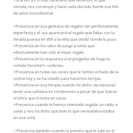
Y a la vez es lo más necesario que tenemos, lo que
vincula, nos construye y hace cada día más fuerte ese hilo
de amor incondicional.⁣⁣
⚡Presencia en esa gimkana de regalos tan perfectamente
imperfecta y el «ya aparecerá el regalo que falta» con la
mirada puesta en VER a la niña que olvidó donde lo puso.⁣⁣
⚡Presencia en los ratos de juego a solas que
efectivamente han sido el mejor regalo.⁣⁣
⚡Presencia en la respuesta a mi pregunta «te hago tu
comida favorita?»: «sobras»⁣⁣
⚡Presencia en todas las veces que le hemos echado de la
cocina hoy y se ha colado para hacernos torrijas.⁣⁣
⚡Presencia en esa mirada cuando he dicho «te merecías
tener una cafetera en condiciones a pesar de que fueras
el único que lo toma en casa».⁣⁣
⚡Presencia cuando le hemos intentado regalar un ratito a
solas y nos ha dicho que todo lo que necesitaba estaba
en ese sofá.⁣⁣
✨Presencia también cuando lo primero que le sale es el