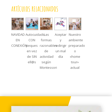
ARTÍCULOS RELACIONADOS
NAVIDAD
Autocuidado
Las
Aceptar
Nuestro
EN
CON
formas
y
ambiente
CONEXIÓN
peques
razonables
redirigir
preparado
en vez
de
un mal
o
de SIN
actividad
día
«home
ell@s
según
tour»
Montessori
actual