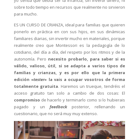
yo sentía que debía ser la infancia, sin invertir dinero, ni
sobre todo tiempo en recursos que realmente no sirvieron
para mucho.
ES UN CURSO DE CRIANZA, ideal para familias que quieren
ponerlo en práctica en con sus hijos, en sus dinámicas
familiares diarias, sin invertir mucho en materiales, porque
realmente creo que Montessori es la pedagogía de lo
cotidiano, del día a día, del respeto por los ritmos y de la
autonomía. Pero
necesito probarlo, para saber si es
válido, valioso, útil, si se adapta a varios tipos de
familias y crianzas, y es por ello que la primera
edición «
tester
» la vais a ocupar vosotros de forma
totalmente gratuita
. Haremos un trueque, tendréis el
acceso gratuito tan solo a cambio de dos cosas: El
compromiso
de hacerlo y terminarlo como si lo hubierais
pagado y un
feedback
posterior, rellenando un
cuestionario, que no será muy muy extenso.