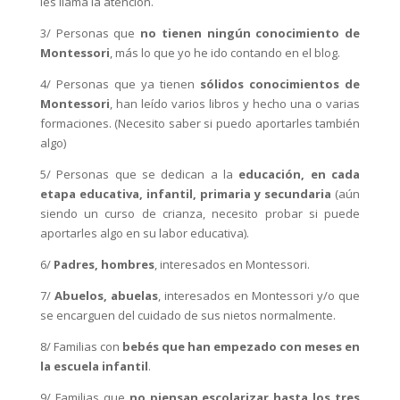
les llama la atención.
3/ Personas que
no tienen ningún conocimiento de
Montessori
, más lo que yo he ido contando en el blog.
4/ Personas que ya tienen
sólidos conocimientos de
Montessori
, han leído varios libros y hecho una o varias
formaciones. (Necesito saber si puedo aportarles también
algo)
5/ Personas que se dedican a la
educación, en cada
etapa educativa, infantil, primaria y secundaria
(aún
siendo un curso de crianza, necesito probar si puede
aportarles algo en su labor educativa).
6/
Padres, hombres
, interesados en Montessori.
7/
Abuelos, abuelas
, interesados en Montessori y/o que
se encarguen del cuidado de sus nietos normalmente.
8/ Familias con
bebés que han empezado con meses en
la escuela infantil
.
9/ Familias que
no piensan escolarizar hasta los tres