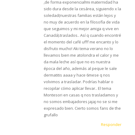
,de forma exponencial!mi maternidad ha
sido dura desde la cesárea, siguiendo x la
soledad(nuestras familias están lejos y
no muy de acuerdo en la filosofía de vida
que seguimos y mi mejor amiga q vive en
Canadá).traslados.. Así q cuando encontré
el momento del café ufff me encanto y lo
disfruto mucho! Aki tema verano no lo
llevamos bien me atolondra el calor y me
da mala leche así que no es nuestra
época del año, además al peque le sale
dermatitis aaaa y hace 6mese q nos
volvimos a trasladar. Podrías hablar o
recopilar cómo aplicar llevar.. El tema
Montesori en casas q nos trasladamos y
no somos embajadores jajaj no se si me
expresado bien. Cierto somos fans de the
grufallo
Responder