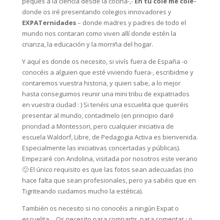
peques a la ciencia desde la cocina-,-
En tu cole me colé
–
donde os iré presentando colegios innovadores y
EXPATernidades
– donde madres y padres de todo el
mundo nos contaran como viven allí donde estén la
crianza, la educación y la morriña del hogar.
Y aquí es donde os necesito, si vivís fuera de España -o
conocéis a alguien que esté viviendo fuera-, escribidme y
contaremos vuestra historia, y quien sabe, a lo mejor
hasta conseguimos reunir una mini tribu de expatriados
en vuestra ciudad : ) Si tenéis una escuelita que queréis
presentar al mundo, contadmelo (en principio daré
prioridad a Montessori, pero cualquier iniciativa de
escuela Waldorf, Libre, de Pedagogia Activa es bienvenida.
Especialmente las iniciativas concertadas y públicas).
Empezaré con Andolina, visitada por nosotros este verano
🙂 El único requisito es que las fotos sean adecuadas (no
hace falta que sean profesionales, pero ya sabéis que en
Tigriteando cuidamos mucho la estética).
También os necesito si no conocéis a ningún Expat o
escuelita… Os necesito para compartir, para comentar ¡ o