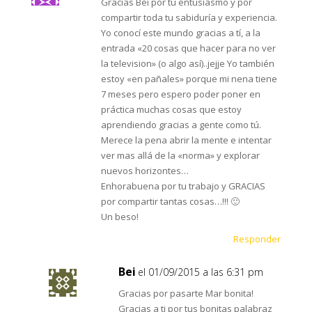
Gracias Bei por tu entusiasmo y por
compartir toda tu sabiduría y experiencia.
Yo conocí este mundo gracias a tí, a la
entrada «20 cosas que hacer para no ver
la television» (o algo así)..jejje Yo también
estoy «en pañales» porque mi nena tiene
7 meses pero espero poder poner en
práctica muchas cosas que estoy
aprendiendo gracias a gente como tú.
Merece la pena abrir la mente e intentar
ver mas allá de la «norma» y explorar
nuevos horizontes…
Enhorabuena por tu trabajo y GRACIAS
por compartir tantas cosas…!!! 🙂
Un beso!
Responder
Bei
el 01/09/2015 a las 6:31 pm
Gracias por pasarte Mar bonita!
Gracias a ti por tus bonitas palabraz