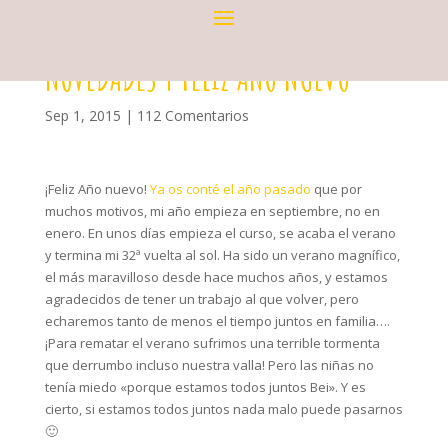
NOVEDADES Y FELIZ ANO NUEVO
Sep 1, 2015
|
112 Comentarios
¡Feliz Año nuevo!
Ya os conté el año pasado
que por
muchos motivos, mi año empieza en septiembre, no en
enero. En unos días empieza el curso, se acaba el verano
y termina mi 32ª vuelta al sol. Ha sido un verano magnífico,
el más maravilloso desde hace muchos años, y estamos
agradecidos de tener un trabajo al que volver, pero
echaremos tanto de menos el tiempo juntos en familia….
¡Para rematar el verano sufrimos una terrible tormenta
que derrumbo incluso nuestra valla! Pero las niñas no
tenía miedo «porque estamos todos juntos Bei». Y es
cierto, si estamos todos juntos nada malo puede pasarnos
🙂