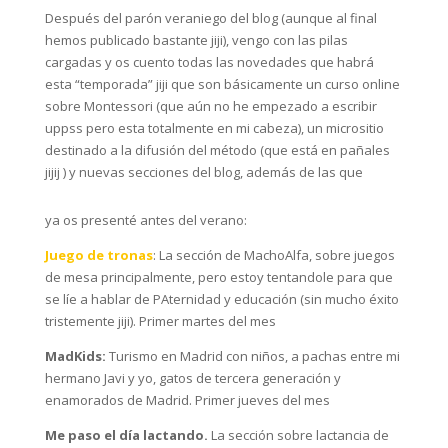
Después del parón veraniego del blog (aunque al final
hemos publicado bastante jiji), vengo con las pilas
cargadas y os cuento todas las novedades que habrá
esta “temporada” jiji que son básicamente un curso online
sobre Montessori (que aún no he empezado a escribir
uppss pero esta totalmente en mi cabeza), un micrositio
destinado a la difusión del método (que está en pañales
jijij ) y nuevas secciones del blog, además de las que
ya os presenté antes del verano:
Juego de tronas
: La sección de MachoAlfa, sobre juegos
de mesa principalmente, pero estoy tentandole para que
se líe a hablar de PAternidad y educación (sin mucho éxito
tristemente jiji). Primer martes del mes
MadKids:
Turismo en Madrid con niños, a pachas entre mi
hermano Javi y yo, gatos de tercera generación y
enamorados de Madrid. Primer jueves del mes
Me paso el día lactando.
La sección sobre lactancia de