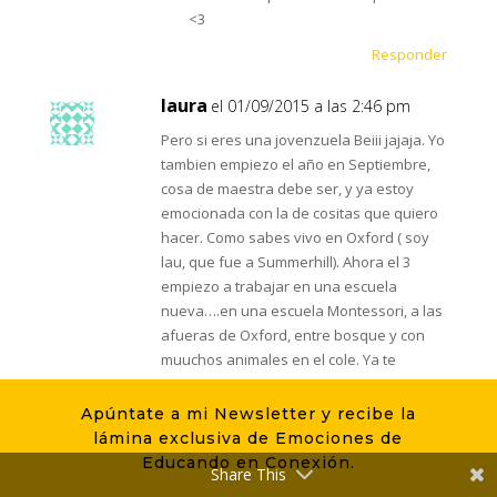
<3
Responder
laura
el 01/09/2015 a las 2:46 pm
Pero si eres una jovenzuela Beiii jajaja. Yo
tambien empiezo el año en Septiembre,
cosa de maestra debe ser, y ya estoy
emocionada con la de cositas que quiero
hacer. Como sabes vivo en Oxford ( soy
lau, que fue a Summerhill). Ahora el 3
empiezo a trabajar en una escuela
nueva….en una escuela Montessori, a las
afueras de Oxford, entre bosque y con
muuchos animales en el cole. Ya te
contare como me va, y que cositas
hacemos. Estoy que no quepo de alegria
Apúntate a mi Newsletter y recibe la
jajaja.
lámina exclusiva de Emociones de
Como siempre te leere con muchas ganas
Educando en Conexión.
Share This
y a las nuevas secciones. Dile a tu