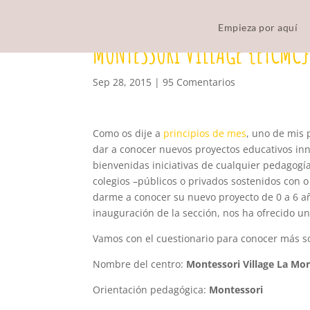
Empieza por aquí
MONTESSORI VILLAGE {ETCMC}
Sep 28, 2015
|
95 Comentarios
Como os dije a
principios de mes
, uno de mis 
dar a conocer nuevos proyectos educativos in
bienvenidas iniciativas de cualquier pedagogía
colegios –públicos o privados sostenidos con o
darme a conocer su nuevo proyecto de 0 a 6 a
inauguración de la sección, nos ha ofrecido un r
Vamos con el cuestionario para conocer más so
Nombre del centro:
Montessori Village La Mor
Orientación pedagógica:
Montessori