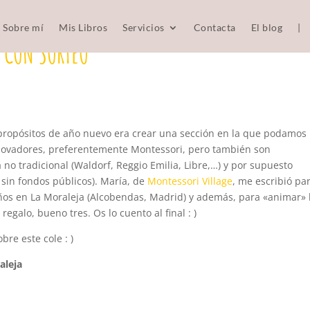
Sobre mí
Mis Libros
Servicios
Contacta
El blog
|
 CON SORTEO
propósitos de año nuevo era crear una sección en la que podamos
novadores, preferentemente Montessori, pero también son
 no tradicional (Waldorf, Reggio Emilia, Libre,…) y por supuesto
 sin fondos públicos). María, de
Montessori Village
, me escribió pa
ños en La Moraleja (Alcobendas, Madrid) y además, para «animar» 
egalo, bueno tres. Os lo cuento al final : )
bre este cole : )
aleja