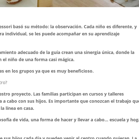
ssori basó su método: la observación. Cada niño es diferente, y
a individual, se les puede acompañar en su aprendizaje
miento adecuado de la guía crean una sinergia única, donde la
en el niño de una forma casi mágica.
 en los grupos ya que es muy beneficioso.
tro?
tro proyecto. Las familias participan en cursos y talleres
va a cabo con sus hijos. Es importante que conozcan el trabajo qu
la línea en casa.
osofía de vida, una forma de hacer y llevar a cabo… escuela y hog
de sus hijos cada día y pueden venir al centro cuando quieran. La