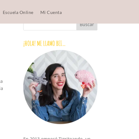
Escuela Online
Mi Cuenta
¡HOLA! ME LLAMO BEI…
ra
la
En 2013 empecé Tigriteando, un