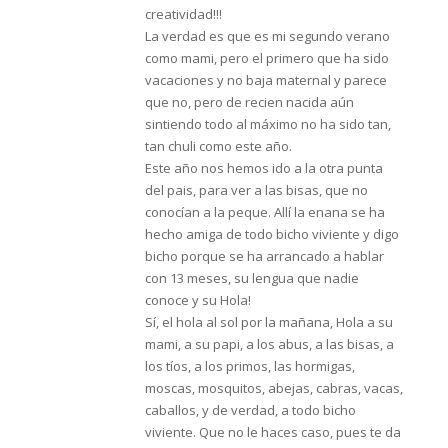
creatividad!!!
La verdad es que es mi segundo verano
como mami, pero el primero que ha sido
vacaciones y no baja maternal y parece
que no, pero de recien nacida aún
sintiendo todo al máximo no ha sido tan,
tan chuli como este año.
Este año nos hemos ido a la otra punta
del pais, para ver a las bisas, que no
conocían a la peque. Allí la enana se ha
hecho amiga de todo bicho viviente y digo
bicho porque se ha arrancado a hablar
con 13 meses, su lengua que nadie
conoce y su Hola!
Sí, el hola al sol por la mañana, Hola a su
mami, a su papi, a los abus, a las bisas, a
los tíos, a los primos, las hormigas,
moscas, mosquitos, abejas, cabras, vacas,
caballos, y de verdad, a todo bicho
viviente. Que no le haces caso, pues te da