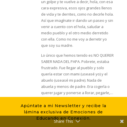
un golpe y te vuelve a decir, hola, con esa
cara expresiva, esos ojos grandes llenos
de vida y te derrites, como no decirle hola.
Así que imagínate ir dando un paseo y sin
venir a cuento con el hola, saludar a
medio pueblo y el otro medio derretido
con ella. Como no me voy a derretir yo
que soy su madre.
Lo único que hemos tenido es NO QUERER
SABER NADA DEL PAPA. Pobrete, estaba
frustrado. Fue llegar al pueblo y solo
quería estar con mami (useasé yo) y el
abuelo (useasé mi padre). Nada de
abuela y menos de padre. Era cogerla o
querer jugar y ponerse a llorar, pegarle,…
Nada que no quería. No podía cambiarle
el pañal sin estar él delante. Un día
Apúntate a mi Newsletter y recibe la
pobrete me decía… SErá que no me
lámina exclusiva de Emociones de
quiere, o que no quiere estar conmigo. Y
Educando en Conexión.
Share This
yo le decía, es una fase, no te preocupes,