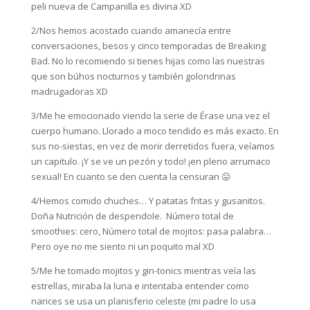
peli nueva de Campanilla es divina XD
2/Nos hemos acostado cuando amanecía entre
conversaciones, besos y cinco temporadas de Breaking
Bad. No lo recomiendo si tienes hijas como las nuestras
que son búhos nocturnos y también golondrinas
madrugadoras XD
3/Me he emocionado viendo la serie de Érase una vez el
cuerpo humano. Llorado a moco tendido es más exacto. En
sus no-siestas, en vez de morir derretidos fuera, veíamos
un capitulo. ¡Y se ve un pezón y todo! ¡en pleno arrumaco
sexual! En cuanto se den cuenta la censuran 😛
4/Hemos comido chuches… Y patatas fritas y gusanitos.
Doña Nutrición de despendole. Número total de
smoothies: cero, Número total de mojitos: pasa palabra…
Pero oye no me siento ni un poquito mal XD
5/Me he tomado mojitos y gin-tonics mientras veía las
estrellas, miraba la luna e intentaba entender como
narices se usa un planisferio celeste (mi padre lo usa