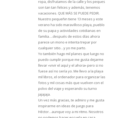
ropa, disfrutamos de la calle y los peques
son tan tan felices y además, tenemos
vacaciones. QUE MÁS SE PUEDE PEDIR.
Nuestro pequeñin tiene 13 meses y este
verano ha sido maravilloso playa, pueblo
de su papa y actividades cotidianas en
familia….después de estos días ahora
parece un mono e intenta trepar por
cualquier sitio…y yo me parto.
Yo también hago mil planes que luego no
puedo cumplir porque me gusta dejarme
llevar «vivir el aquí y el ahora» pero si no
fuese así no sería yo. Me llevo a la playa
mil libros, el ordenador para organizar las
fotos y mil cosas más que vuelven con el
polvo del viaje y esperando su turno
jajajaja.
Un vez más gracias, te admiro y me gusta
inspirarme en ideas de juego para
Héctor…aunque voy a mi ritmo. Nosotros
no podemos hacer escuela en casa