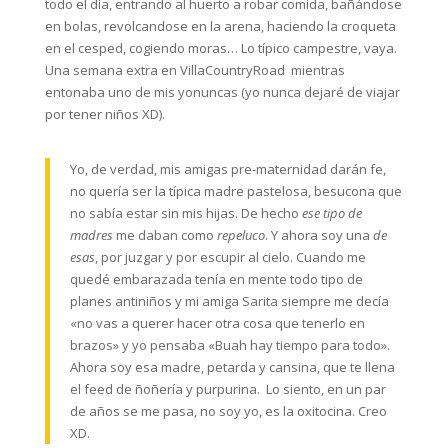
todo el día, entrando al huerto a robar comida, bañándose
en bolas, revolcandose en la arena, haciendo la croqueta
en el cesped, cogiendo moras… Lo típico campestre, vaya.
Una semana extra en VillaCountryRoad mientras
entonaba uno de mis yonuncas (yo nunca dejaré de viajar
por tener niños XD).
Yo, de verdad, mis amigas pre-maternidad darán fe,
no quería ser la típica madre pastelosa, besucona que
no sabía estar sin mis hijas. De hecho
ese tipo de
madres
me daban como
repeluco
. Y ahora soy una
de
esas
, por juzgar y por escupir al cielo. Cuando me
quedé embarazada tenía en mente todo tipo de
planes antiniños y mi amiga Sarita siempre me decía
«no vas a querer hacer otra cosa que tenerlo en
brazos» y yo pensaba «Buah hay tiempo para todo».
Ahora soy esa madre, petarda y cansina, que te llena
el feed de ñoñería y purpurina. Lo siento, en un par
de años se me pasa, no soy yo, es la oxitocina. Creo
XD.