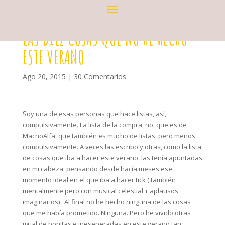
LAS DIEZ COSAS QUE NO HE HECHO
ESTE VERANO
Ago 20, 2015
|
30 Comentarios
Soy una de esas personas que hace listas, así,
compulsivamente. La lista de la compra, no, que es de
MachoAlfa, que también es mucho de listas, pero menos
compulsivamente. A veces las escribo y otras, como la lista
de cosas que iba a hacer este verano, las tenía apuntadas
en mi cabeza, pensando desde hacía meses ese
momento ideal en el que iba a hacer tick ( también
mentalmente pero con musical celestial + aplausos
imaginarios) . Al final no he hecho ninguna de las cosas
que me había prometido. Ninguna. Pero he vivido otras
igual de bonitas e ineseperadas en este verano tan