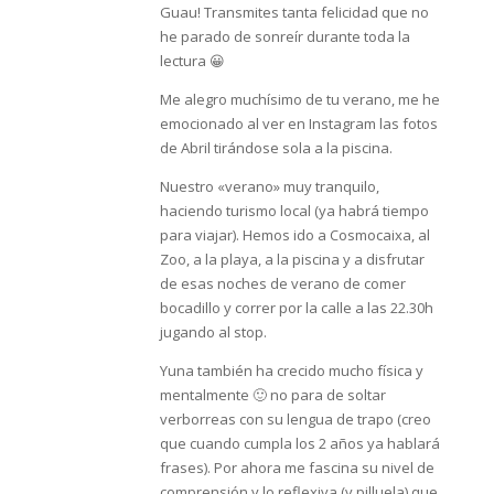
Guau! Transmites tanta felicidad que no
he parado de sonreír durante toda la
lectura 😀
Me alegro muchísimo de tu verano, me he
emocionado al ver en Instagram las fotos
de Abril tirándose sola a la piscina.
Nuestro «verano» muy tranquilo,
haciendo turismo local (ya habrá tiempo
para viajar). Hemos ido a Cosmocaixa, al
Zoo, a la playa, a la piscina y a disfrutar
de esas noches de verano de comer
bocadillo y correr por la calle a las 22.30h
jugando al stop.
Yuna también ha crecido mucho física y
mentalmente 🙂 no para de soltar
verborreas con su lengua de trapo (creo
que cuando cumpla los 2 años ya hablará
frases). Por ahora me fascina su nivel de
comprensión y lo reflexiva (y pilluela) que