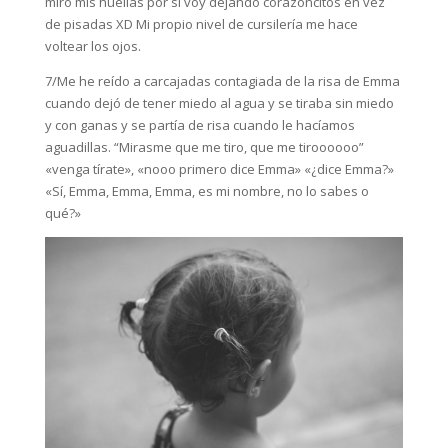
miro mis huellas por si voy dejando corazoncitos en vez
de pisadas XD Mi propio nivel de cursilería me hace
voltear los ojos.
7/Me he reído a carcajadas contagiada de la risa de Emma
cuando dejó de tener miedo al agua y se tiraba sin miedo
y con ganas y se partía de risa cuando le hacíamos
aguadillas. “Mirasme que me tiro, que me tiroooooo”
«venga tírate», «nooo primero dice Emma» «¿dice Emma?»
«Sí, Emma, Emma, Emma, es mi nombre, no lo sabes o
qué?»