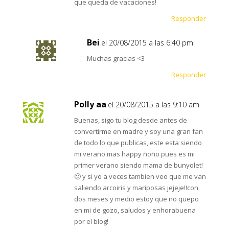
que queda de vacaciones!
Responder
Bei
el 20/08/2015 a las 6:40 pm
Muchas gracias <3
Responder
Polly aa
el 20/08/2015 a las 9:10 am
Buenas, sigo tu blog desde antes de
convertirme en madre y soy una gran fan
de todo lo que publicas, este esta siendo
mi verano mas happy ñoño pues es mi
primer verano siendo mama de bunyolet!
🙂 y si yo a veces tambien veo que me van
saliendo arcoiris y mariposas jejeje!!con
dos meses y medio estoy que no quepo
en mi de gozo, saludos y enhorabuena
por el blog!