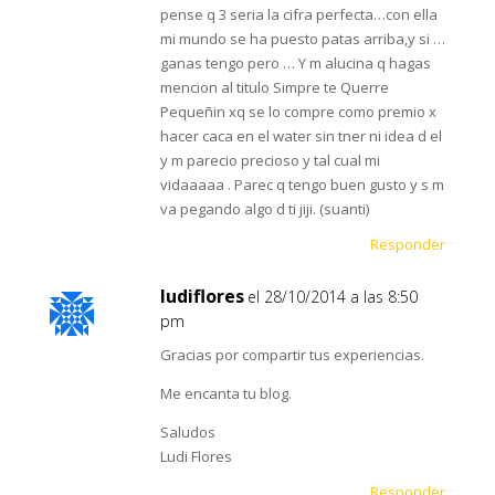
pense q 3 seria la cifra perfecta…con ella
mi mundo se ha puesto patas arriba,y si …
ganas tengo pero … Y m alucina q hagas
mencion al titulo Simpre te Querre
Pequeñin xq se lo compre como premio x
hacer caca en el water sin tner ni idea d el
y m parecio precioso y tal cual mi
vidaaaaa . Parec q tengo buen gusto y s m
va pegando algo d ti jiji. (suanti)
Responder
ludiflores
el 28/10/2014 a las 8:50
pm
Gracias por compartir tus experiencias.
Me encanta tu blog.
Saludos
Ludi Flores
Responder