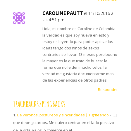
CAROLINE PAUTT
el 11/10/2016 a
las 4:51 pm
Hola, mi nombre es Caroline de Colombia
la verdad es que soy nueva en esto y
estoy es leyendo para poder aplicar las
ideas tengo dos niños de sexos
contrarios se llevan 13 meses pero bueno
la mayor es la que trato de buscar la
forma que no le den mucho celos. la
verdad me gustaria documentarme mas
de las experiencias de otros padres
Responder
TRACKBACKS/PINGBACKS
De veroños, postureos y sinceridades | Tigriteando
- […]
que debe guiarnos. Me quiero centrar en el lado positivo
de la vida, ya os lo comenté en el…