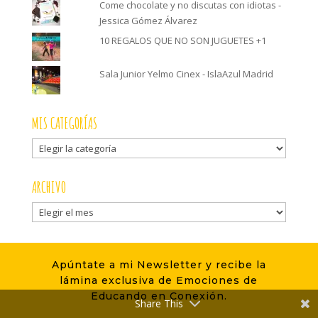
Come chocolate y no discutas con idiotas -
Jessica Gómez Álvarez
10 REGALOS QUE NO SON JUGUETES +1
Sala Junior Yelmo Cinex - IslaAzul Madrid
MIS CATEGORÍAS
Mis
categorías
ARCHIVO
Archivo
MI INSTAGRAM
Apúntate a mi Newsletter y recibe la
[instagram-feed num=6 cols=2]
lámina exclusiva de Emociones de
Educando en Conexión.
Share This
MI FACEBOOK