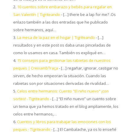
10 cuentos sobre embarazo y bebés para regalar en
San Valentín | Tigriteando
- […] there be a lap for me? .Os
enlazo también a las dos entradas que he publicado
sobre hermanos, aquí…
La mesa de la paz en el hogar | Tigriteando
- […]
resultados y en este post os daba unas pinceladas de
como lo usamos en casa. También os expliqué en…
15 consejos para gestionar las rabietas de nuestros
peques | CreixambTraça
- […] regañar, ignorar, castigar no
sirven, de hecho empeoran la situación. Cuando las
rabietas son por situaciones derivadas de rivalidad…
Celos entre hermanos: Cuento "El niño nuevo" ¡con
sorteo! - Tigriteando
- […] “El niño nuevo” un cuento sobre
un tema que ya hemos tratado en el blog ampliamente, los
celos entre hermanos,…
Cuentos y libros para trabajar las emociones con los
peques - Tigriteando
- […] El Cambalache, ya os lo enseñé