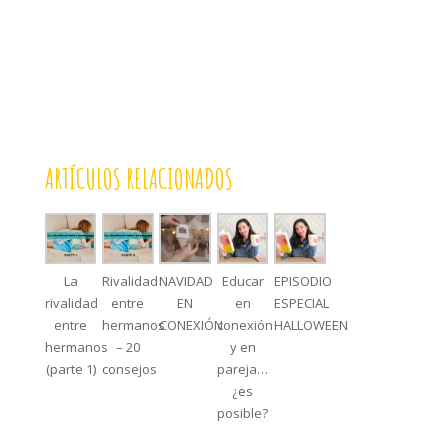
ARTÍCULOS RELACIONADOS
La
Rivalidad
NAVIDAD
Educar
EPISODIO
rivalidad
entre
EN
en
ESPECIAL
entre
hermanos
CONEXIÓN
conexión
HALLOWEEN
hermanos
– 20
y en
(parte 1)
consejos
pareja…
¿es
posible?