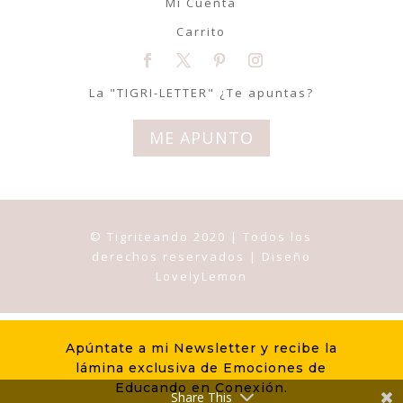
Mi Cuenta
Carrito
La "TIGRI-LETTER" ¿Te apuntas?
ME APUNTO
© Tigriteando 2020 | Todos los
derechos reservados | Diseño
LovelyLemon
Apúntate a mi Newsletter y recibe la
lámina exclusiva de Emociones de
Educando en Conexión.
Share This