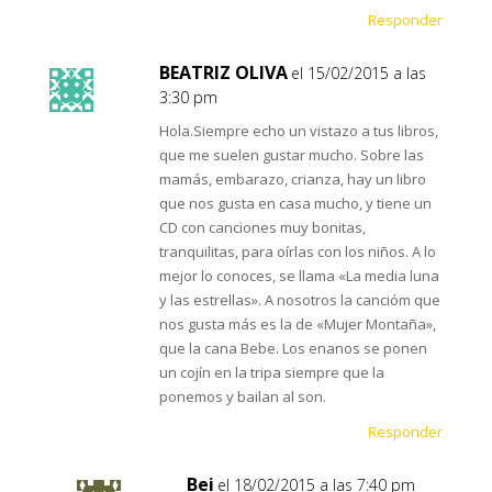
Responder
BEATRIZ OLIVA
el 15/02/2015 a las
3:30 pm
Hola.Siempre echo un vistazo a tus libros,
que me suelen gustar mucho. Sobre las
mamás, embarazo, crianza, hay un libro
que nos gusta en casa mucho, y tiene un
CD con canciones muy bonitas,
tranquilitas, para oírlas con los niños. A lo
mejor lo conoces, se llama «La media luna
y las estrellas». A nosotros la cancióm que
nos gusta más es la de «Mujer Montaña»,
que la cana Bebe. Los enanos se ponen
un cojín en la tripa siempre que la
ponemos y bailan al son.
Responder
Bei
el 18/02/2015 a las 7:40 pm