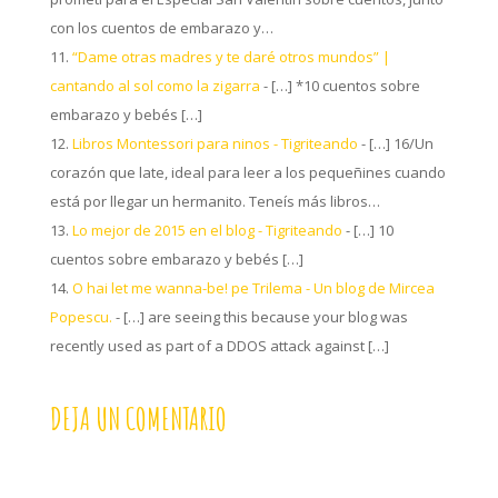
con los cuentos de embarazo y…
“Dame otras madres y te daré otros mundos” |
cantando al sol como la zigarra
- […] *10 cuentos sobre
embarazo y bebés […]
Libros Montessori para ninos - Tigriteando
- […] 16/Un
corazón que late, ideal para leer a los pequeñines cuando
está por llegar un hermanito. Teneís más libros…
Lo mejor de 2015 en el blog - Tigriteando
- […] 10
cuentos sobre embarazo y bebés […]
O hai let me wanna-be! pe Trilema - Un blog de Mircea
Popescu.
- […] are seeing this because your blog was
recently used as part of a DDOS attack against […]
DEJA UN COMENTARIO