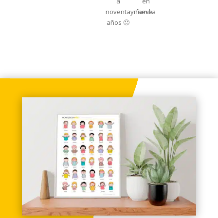
a
en
noventaynueve
familia
años 🙂