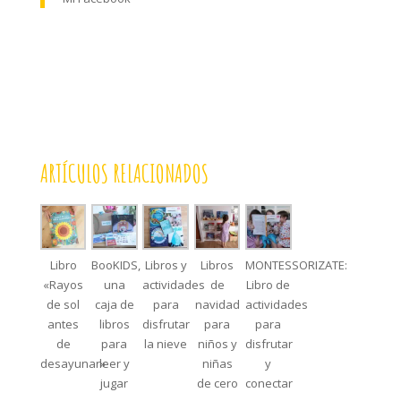
ARTÍCULOS RELACIONADOS
Libro
BooKIDS,
Libros y
Libros
MONTESSORIZATE:
«Rayos
una
actividades
de
Libro de
de sol
caja de
para
navidad
actividades
antes
libros
disfrutar
para
para
de
para
la nieve
niños y
disfrutar
desayunar»
leer y
niñas
y
jugar
de cero
conectar