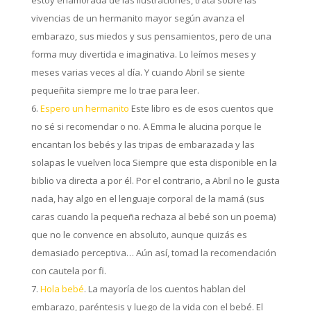
estoy enamorada de las ilustraciones, trata sobre las
vivencias de un hermanito mayor según avanza el
embarazo, sus miedos y sus pensamientos, pero de una
forma muy divertida e imaginativa. Lo leímos meses y
meses varias veces al día. Y cuando Abril se siente
pequeñita siempre me lo trae para leer.
Espero un hermanito
Este libro es de esos cuentos que
no sé si recomendar o no. A Emma le alucina porque le
encantan los bebés y las tripas de embarazada y las
solapas le vuelven loca Siempre que esta disponible en la
biblio va directa a por él. Por el contrario, a Abril no le gusta
nada, hay algo en el lenguaje corporal de la mamá (sus
caras cuando la pequeña rechaza al bebé son un poema)
que no le convence en absoluto, aunque quizás es
demasiado perceptiva… Aún así, tomad la recomendación
con cautela por fi.
Hola bebé
. La mayoría de los cuentos hablan del
embarazo, paréntesis y luego de la vida con el bebé. El