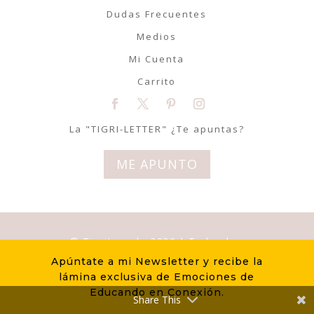
Dudas Frecuentes
Medios
Mi Cuenta
Carrito
La "TIGRI-LETTER" ¿Te apuntas?
ME APUNTO
© Tigriteando 2020 | Todos los
derechos reservados | Diseño
Apúntate a mi Newsletter y recibe la
LovelyLemon
lámina exclusiva de Emociones de
Educando en Conexión.
Share This