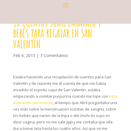
10 CUENTOS SOBRE EMBARAZO Y
BEBÉS PARA REGALAR EN SAN
VALENTÍN
Feb 6, 2015
|
7 Comentarios
Estaba haciendo una recopilación de cuentos para San
Valentín y de repente me dí cuenta de que me habia
invadido el espiritu
cuqui
de San Valentin, estaba
empezando a vomitar purpurina cuando me tope con
esta
ilustración tan molona
, al tiempo que Abril preguntaba una
vez más sobre la menstruación (cunitas de sangre), sobre
los bebés que nacen de la tripa o del chichi (lo suyo es
decir vagina, pero no me sale jijiji) y me contaba que ella
iba a tomar teta hasta los cuatro años. Así que se me