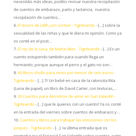
necesitáis más ideas, podéis revisar nuestra recopilación
de cuentos de embarazo, parto y lactancia, nuestra
recopilación de cuentos…
El tesoro de Lilith ¡con sorteo! - Tigriteando
- […] sobre la
sexualidad de las niñas y que le diera mi opinión. Como ya
os conté en el post…
El rey de la casa, de Marta Altes - Tigriteando
- […] Es un
cuento estupendo también para cuando llega un
hermanito, porque aunque el perro y el gato no son…
60 libros-chollo para ninos por menos de seis euros -
Tigriteando
- […] 7/ Un bebé en casa de la ratoncita Rita
(Luna de papel), un libro de David Carter, con texturas,…
30 Cuentos para derretirse de amor en San Valentín -
Tigriteando
- […] que le quieres con un cuento! Ya os conté
en la entrada del viernes sobre cuentos de embarazo y…
Cuentos y libros para trabajar las emociones con los
peques - Tigriteando
- […] la última entrada que os
prometí para el Especial San Valentín sobre cuentos, junto