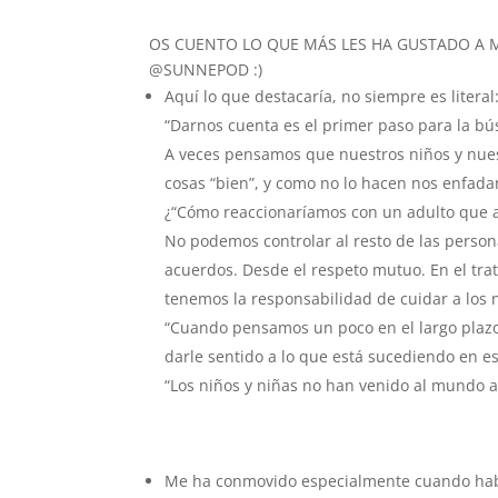
OS CUENTO LO QUE MÁS LES HA GUSTADO A 
@SUNNEPOD :)⁣
Aquí lo que destacaría, no siempre es literal
“Darnos cuenta es el primer paso para la bú
A veces pensamos que nuestros niños y nues
cosas “bien”, y como no lo hacen nos enfa
¿“Cómo reaccionaríamos con un adulto que 
No podemos controlar al resto de las perso
acuerdos. Desde el respeto mutuo. En el tra
tenemos la responsabilidad de cuidar a los niñ
“Cuando pensamos un poco en el largo plazo,
darle sentido a lo que está sucediendo en e
“Los niños y niñas no han venido al mundo a 
Me ha conmovido especialmente cuando habla