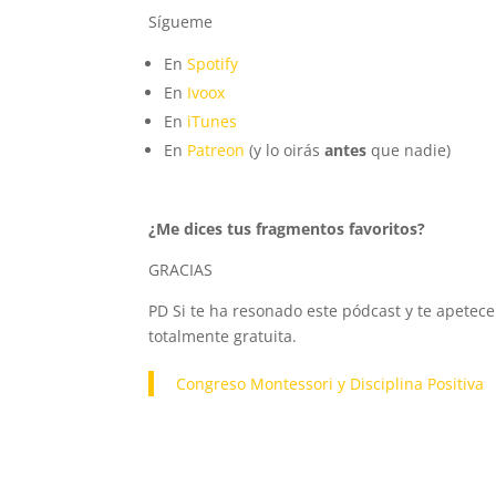
Sígueme
En
Spotify
En
Ivoox
En
iTunes
En
Patreon
(y lo oirás
antes
que nadie)
¿Me dices tus fragmentos favoritos?
GRACIAS
PD Si te ha resonado este pódcast y te apetec
totalmente gratuita.