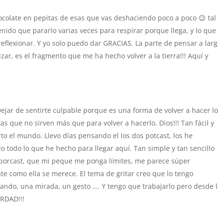
ocolate en pepitas de esas que vas deshaciendo poco a poco 😉 tal
nido que pararlo varias veces para respirar porque llega, y lo que
eflexionar. Y yo solo puedo dar GRACIAS. La parte de pensar a lar
zar, es el fragmento que me ha hecho volver a la tierra!!! Aquí y
. Dejar de sentirte culpable porque es una forma de volver a hacer l
que no sirven más que para volver a hacerlo. Dios!!! Tan fácil y
erto el mundo. Llevo días pensando el los dos potcast, los he
do todo lo que he hecho para llegar aquí. Tan simple y tan sencillo
porcast, que mi peque me ponga límites, me parece súper
ate como ella se merece. El tema de gritar creo que lo tengo
itando, una mirada, un gesto …. Y tengo que trabajarlo pero desde 
ERDAD!!!