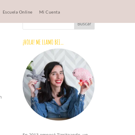
Escuela Online
Mi Cuenta
¡HOLA! ME LLAMO BEI…
n
En 2013 empecé Tigriteando, un