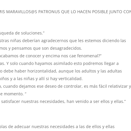
MIS MARAVILLOS@S PATRONUS QUE LO HACEN POSIBLE JUNTO CO
:
squeda de soluciones.”
tras niñas deberían agradecernos que les estemos diciendo las
damos y pensamos que son desagradecidos.
acabamos de conocer y encima nos cae fenomenal?”
nas. Y solo cuando hayamos asimilado esto podremos llegar a
to debe haber horizontalidad, aunque los adultos y las adultas
os y a las niñas y allí si hay verticalidad.
 cuando dejamos ese deseo de controlar, es más fácil relativizar 
se momento. “
satisfacer nuestras necesidades, han venido a ser ellos y ellas.”
s de adecuar nuestras necesidades a las de ellos y ellas