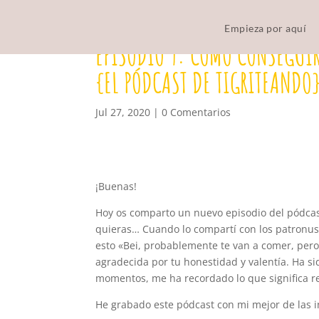
Empieza por aquí
EPISODIO 9: COMO CONSEGUIR
{EL PÓDCAST DE TIGRITEANDO
Jul 27, 2020
|
0 Comentarios
¡Buenas!
Hoy os comparto un nuevo episodio del pódcas
quieras… Cuando lo compartí con los patronus
esto «Bei, probablemente te van a comer, per
agradecida por tu honestidad y valentía. Ha 
momentos, me ha recordado lo que significa r
He grabado este pódcast con mi mejor de las i