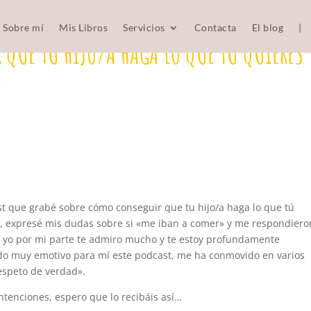
Sobre mí
Mis Libros
Servicios
Contacta
El blog
|
 QUE TU HIJO/A HAGA LO QUE TÚ QUIERES
}
t que grabé sobre cómo conseguir que tu hijo/a haga lo que tú
, expresé mis dudas sobre si «me iban a comer» y me respondiero
o yo por mi parte te admiro mucho y te estoy profundamente
sido muy emotivo para mí este podcast, me ha conmovido en varios
espeto de verdad».
ntenciones, espero que lo recibáis así…