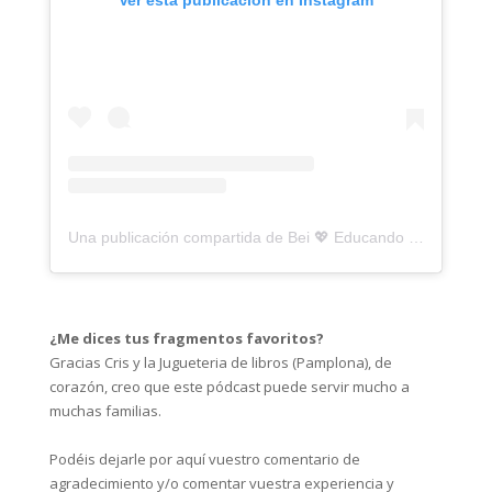
Ver esta publicación en Instagram
Una publicación compartida de Bei 💖 Educando en conexión 💖 (@montessorizate.tigriteando)
¿Me dices tus fragmentos favoritos?
Gracias Cris y la Jugueteria de libros (Pamplona), de
corazón, creo que este pódcast puede servir mucho a
muchas familias.⁣
Podéis dejarle por aquí vuestro comentario de
agradecimiento y/o comentar vuestra experiencia y