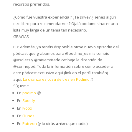
recursos preferidos.⁣
¿Cómo fue vuestra experiencia ? ¿Te sirve? ¿Tienes algún
otro libro para recomendarnos? Ojalá podamos hacer una
lista muy larga de un tema tan necesario.⁣
GRACIAS
PD: Además, ya tenéis disponible otroe nuevo episodio del
pódcast que grabamos para @podimo_es mis compis
@asolers y @miriamtirado.cat bajo la dirección de
@sunnepod. Toda la información sobre cómo acceder a
este pódcast exclusivo aquí (link en el perfil también)
aquí:
La crianza es cosa de tres en Podimo
:))
Sígueme
En
podimo
🙂
En
Spotify
En
Ivoox
En
iTunes
En
Patreon
(y lo oirás
antes
que nadie)