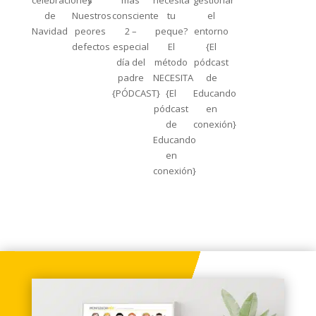
de
Nuestros
consciente
tu
el
Navidad
peores
2 –
peque?
entorno
defectos
especial
El
{El
día del
método
pódcast
padre
NECESITA
de
{PÓDCAST}
{El
Educando
pódcast
en
de
conexión}
Educando
en
conexión}