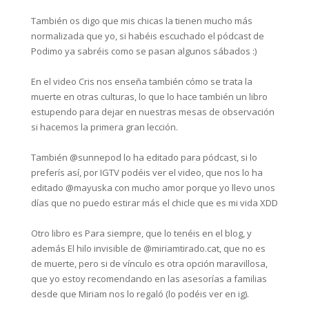
También os digo que mis chicas la tienen mucho más
normalizada que yo, si habéis escuchado el pódcast de
Podimo ya sabréis como se pasan algunos sábados :)⁣
En el video Cris nos enseña también cómo se trata la
muerte en otras culturas, lo que lo hace también un libro
estupendo para dejar en nuestras mesas de observación
si hacemos la primera gran lección.⁣
También @sunnepod lo ha editado para pódcast, si lo
preferís así, por IGTV podéis ver el video, que nos lo ha
editado @mayuska con mucho amor porque yo llevo unos
días que no puedo estirar más el chicle que es mi vida XDD⁣
Otro libro es Para siempre, que lo tenéis en el blog, y
además El hilo invisible de @miriamtirado.cat, que no es
de muerte, pero si de vínculo es otra opción maravillosa,
que yo estoy recomendando en las asesorías a familias
desde que Miriam nos lo regaló (lo podéis ver en ig).⁣