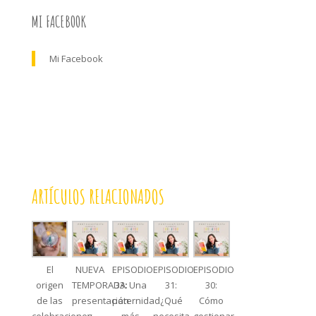
MI FACEBOOK
Mi Facebook
ARTÍCULOS RELACIONADOS
El
NUEVA
EPISODIO
EPISODIO
EPISODIO
origen
TEMPORADA:
33: Una
31:
30:
de las
presentación
paternidad
¿Qué
Cómo
celebraciones
y
más
necesita
gestionar