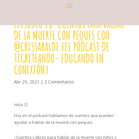
EPISODIO 28: CUENTOS PARA HABLAR
DE LA MUERTE CON PEQUES CON
@CRISSARALDI {EL PÓDCAST DE
TIGRITEANDO- EDUCANDO EN
CONEXIÓN}
Abr 29, 2021
|
2 Comentarios
Hola 🙂
Hoy en el pódcast hablamos de cuentos que pueden
ayudar a hablar de la muerte con peques
¿Cuentos y libros para hablar de la muerte con niños y