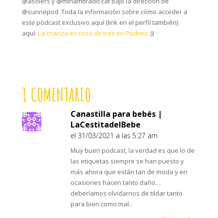
@asolers y @miriamtirado.cat bajo la dirección de
@sunnepod. Toda la información sobre cómo acceder a
este pódcast exclusivo aquí (link en el perfil también)
aquí:
La crianza es cosa de tres en Podimo
:))
1 COMENTARIO
Canastilla para bebés |
LaCestitadelBebe
el 31/03/2021 a las 5:27 am
Muy buen podcast, la verdad es que lo de
las etiquetas siempre se han puesto y
más ahora que están tan de moda y en
ocasiones hacen tanto daño…
deberíamos olvidarnos de tildar tanto
para bien como mal..