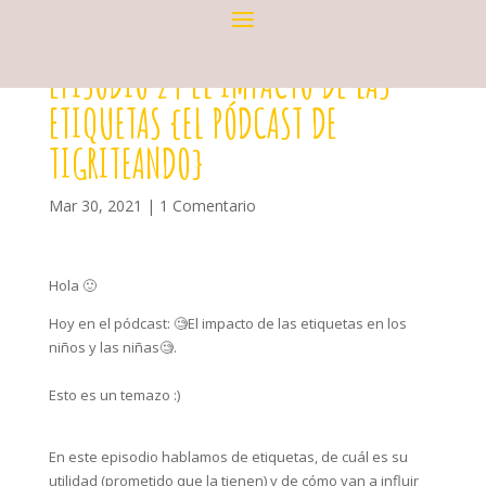
EPISODIO 24 EL IMPACTO DE LAS
ETIQUETAS {EL PÓDCAST DE
TIGRITEANDO}
Mar 30, 2021
|
1 Comentario
Hola 🙂
Hoy en el pódcast: 🧐El impacto de las etiquetas en los
niños y las niñas🧐.⁣
Esto es un temazo :)⁣
En este episodio hablamos de etiquetas, de cuál es su
utilidad (prometido que la tienen) y de cómo van a influir