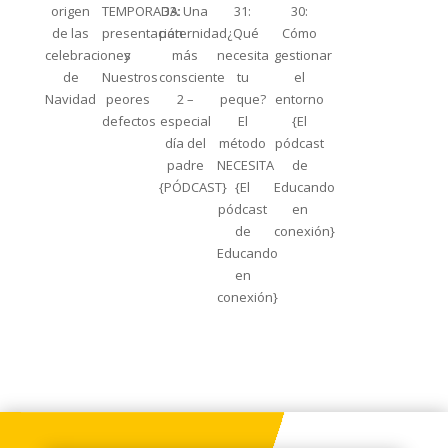
origen
TEMPORADA:
33: Una
31:
30:
de las
presentación
paternidad
¿Qué
Cómo
celebraciones
y
más
necesita
gestionar
de
Nuestros
consciente
tu
el
Navidad
peores
2 –
peque?
entorno
defectos
especial
El
{El
día del
método
pódcast
padre
NECESITA
de
{PÓDCAST}
{El
Educando
pódcast
en
de
conexión}
Educando
en
conexión}