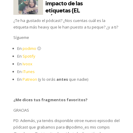
¿Te ha gustado el pódcast? ¿Nos cuentas cuál es la
etiqueta más heavy que le han puesto a tu peque? ¿y a ti?
Sígueme
En
podimo
🙂
En
Spotify
En
Ivoox
En
iTunes
En
Patreon
(y lo oirás
antes
que nadie)
¿Me dices tus fragmentos favoritos?
GRACIAS
PD: Además, ya tenéis disponible otroe nuevo episodio del
pódcast que grabamos para @podimo_es mis compis