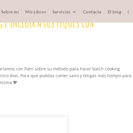
Sobre mí
Mis Libros
Servicios
Contacta
El blog
|
G E INCLUIR A LOS PEQUES CON
arlamos con Patri sobre su método para hacer batch cooking
cinco días. Para que puedas comer sano y tengas más tiempo para
 misma 💖