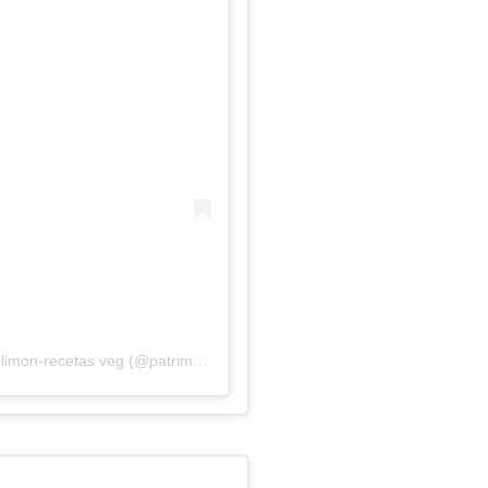
Una publicación compartida de @patrimediolimon-recetas veg (@patrimediolimon)