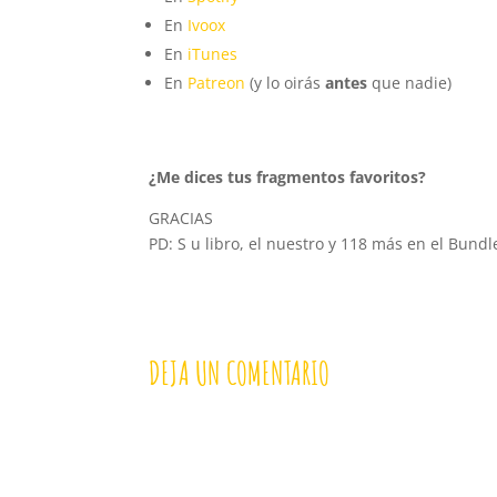
En
Ivoox
En
iTunes
En
Patreon
(y lo oirás
antes
que nadie)
¿Me dices tus fragmentos favoritos?
GRACIAS
PD: S u libro, el nuestro y 118 más en el Bundle
DEJA UN COMENTARIO