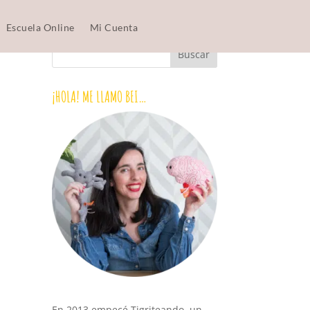
Escuela Online
Mi Cuenta
¡HOLA! ME LLAMO BEI…
En 2013 empecé Tigriteando, un