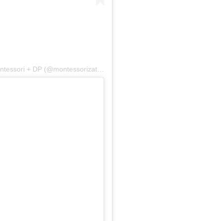
Una publicación compartida de Bei 💖 Guía Montessori + DP (@montessorizate.tigriteando)