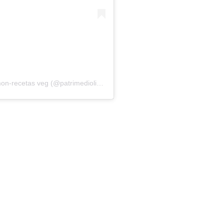
Una publicación compartida de @patrimediolimon-recetas veg (@patrimediolimon)