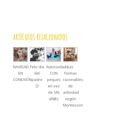
ARTÍCULOS RELACIONADOS
NAVIDAD
Feliz día
Autocuidado
Las
EN
del
CON
formas
CONEXIÓN
padre
peques
razonables
🙂
en vez
de
de SIN
actividad
ell@s
según
Montessori