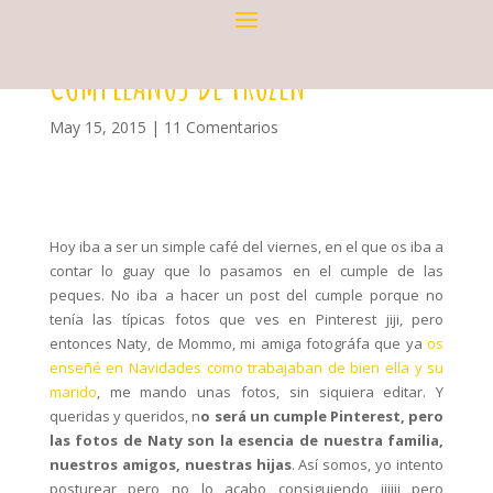
CUMPLEAÑOS DE FROZEN
May 15, 2015
|
11 Comentarios
Hoy iba a ser un simple café del viernes, en el que os iba a
contar lo guay que lo pasamos en el cumple de las
peques. No iba a hacer un post del cumple porque no
tenía las típicas fotos que ves en Pinterest jiji, pero
entonces Naty, de Mommo, mi amiga fotográfa que ya
os
enseñé en Navidades como trabajaban de bien ella y su
marido
, me mando unas fotos, sin siquiera editar. Y
queridas y queridos, n
o será un cumple Pinterest, pero
las fotos de Naty son la esencia de nuestra familia,
nuestros amigos, nuestras hijas
. Así somos, yo intento
posturear pero no lo acabo consiguiendo jijiji pero