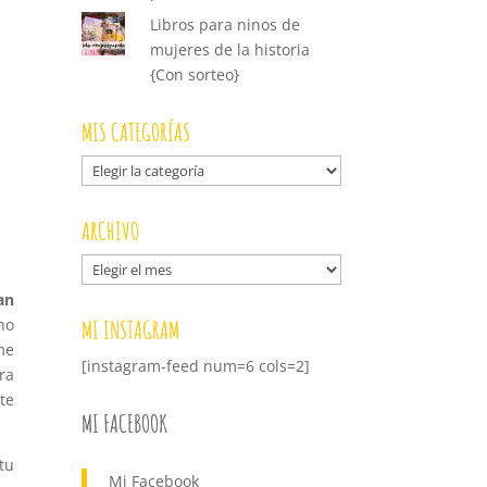
Libros para ninos de
mujeres de la historia
{Con sorteo}
MIS CATEGORÍAS
Mis
categorías
ARCHIVO
Archivo
an
MI INSTAGRAM
no
me
[instagram-feed num=6 cols=2]
ra
te
MI FACEBOOK
tu
Mi Facebook