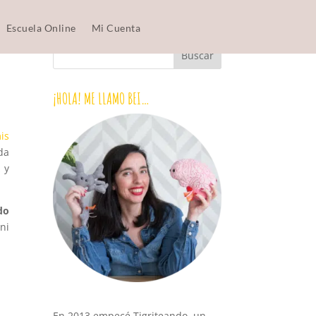
Escuela Online
Mi Cuenta
¡HOLA! ME LLAMO BEI…
is
da
 y
do
ni
En 2013 empecé Tigriteando, un