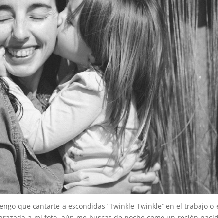
engo que cantarte a escondidas “Twinkle Twinkle” en el trabajo o 
abrazada a mi foto, aún me buscas de noche como un recién nacid