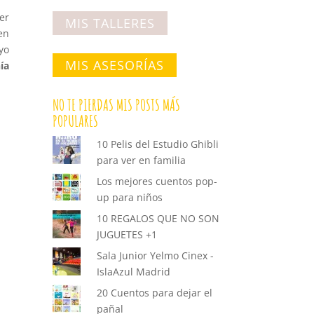
er
MIS TALLERES
en
yo
MIS ASESORÍAS
ía
NO TE PIERDAS MIS POSTS MÁS
POPULARES
10 Pelis del Estudio Ghibli
para ver en familia
Los mejores cuentos pop-
up para niños
10 REGALOS QUE NO SON
JUGUETES +1
Sala Junior Yelmo Cinex -
IslaAzul Madrid
20 Cuentos para dejar el
pañal