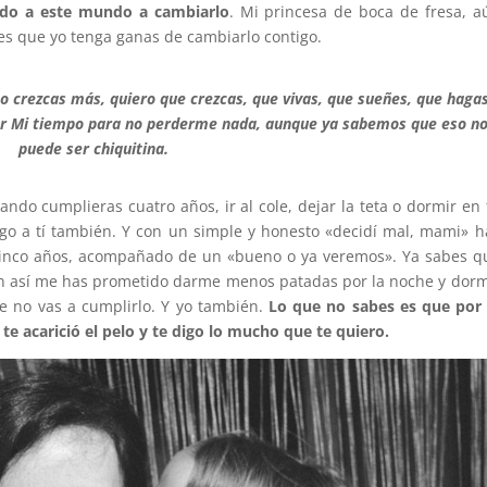
ido a este mundo a cambiarlo
. Mi princesa de boca de fresa, a
s que yo tenga ganas de cambiarlo contigo.
no crezcas más, quiero que crezcas, que vivas, que sueñes, que haga
rar Mi tiempo para no perderme nada, aunque ya sabemos que eso n
puede ser chiquitina.
ndo cumplieras cuatro años, ir al cole, dejar la teta o dormir en 
go a tí también. Y con un simple y honesto «decidí mal, mami» h
cinco años, acompañado de un «bueno o ya veremos». Ya sabes q
ún así me has prometido darme menos patadas por la noche y dorm
e no vas a cumplirlo. Y yo también.
Lo que no sabes es que por 
te acarició el pelo y te digo lo mucho que te quiero.