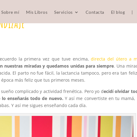
Sobre mí
Mis Libros
Servicios
Contacta
El blog
|
NDIZAJE
ecuerdo la primera vez que tuve encima,
directa del útero a m
n nuestras miradas y quedamos unidas para siempre
. Una mira
ida. El parto no fue fácil, la lactancia tampoco, pero era tan feliz
 época más feliz que tus primeros meses.
 sueño complicado y actividad frenética. Pero yo d
ecidí olvidar to
e lo enseñarás todo de nuevo.
Y así me convertiste en tu mamá, 
itabas. Y así me sigues enseñando cada día.