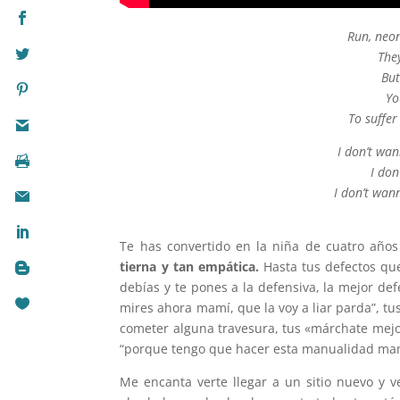
Run, neon
The
But
Yo
To suffer
I don’t wa
I don
I don’t wan
Te has convertido en la niña de cuatro año
tierna y tan empática.
Hasta tus defectos qu
debías y te pones a la defensiva, la mejor d
mires ahora mamí, que la voy a liar parda”, tu
cometer alguna travesura, tus «márchate mej
“porque tengo que hacer esta manualidad mam
Me encanta verte llegar a un sitio nuevo y