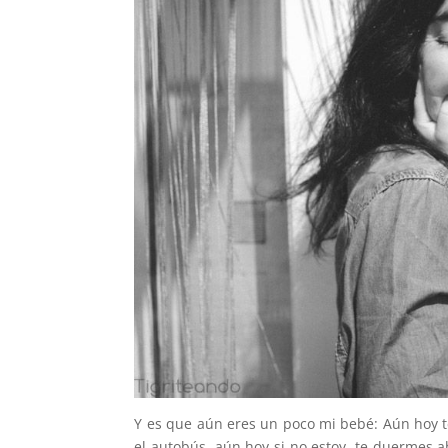
Y es que aún eres un poco mi bebé: Aún hoy t
el autobús, aún hoy si no estoy, te duermes 