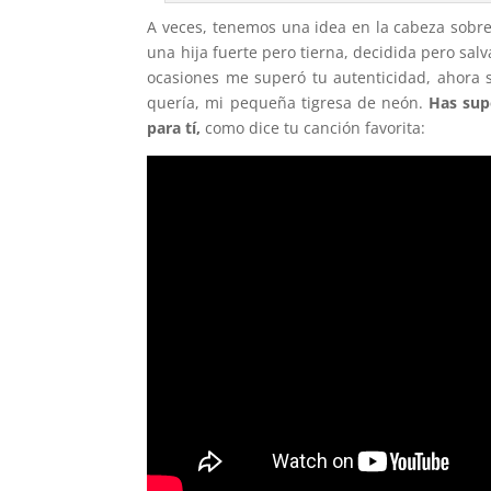
A veces, tenemos una idea en la cabeza sobre
una hija fuerte pero tierna, decidida pero sa
ocasiones me superó tu autenticidad, ahora
quería, mi pequeña tigresa de neón.
Has sup
para tí,
como dice tu canción favorita: