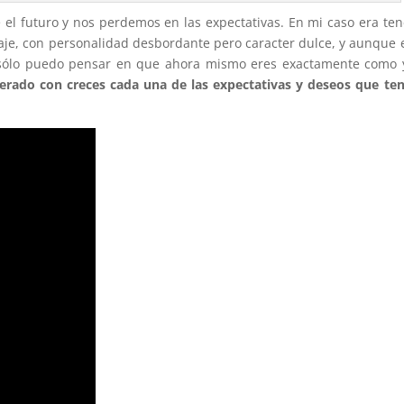
 el futuro y nos perdemos en las expectativas. En mi caso era ten
lvaje, con personalidad desbordante pero caracter dulce, y aunque 
 sólo puedo pensar en que ahora mismo eres exactamente como 
erado con creces cada una de las expectativas y deseos que ten