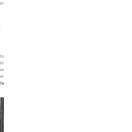
ún
s
o
tu
as
ue
ir
la