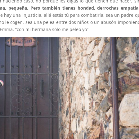
án haciendo caso, no porque les digas lo que tienen que hacer, si
sma, pequeña. Pero también tienes bondad
,
derrochas empatía
de hay una injusticia, allá estás tú para combatirla, sea un padre q
e no le cogen, sea una pelea entre dos niños o un abusón imponien
n Emma, “con mi hermana sólo me peleo yo”.