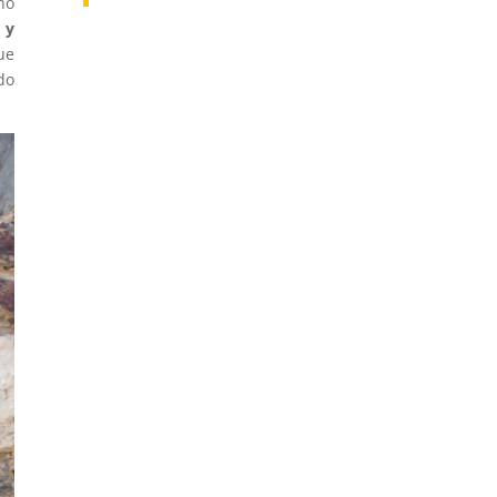
no
 y
ue
do