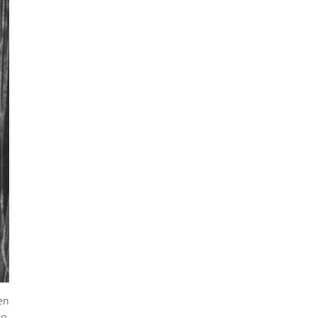
en
o,