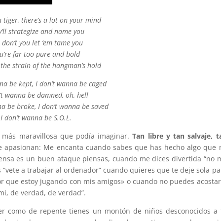
 tiger, there’s a lot on your mind
y’ll strategize and name you
 don’t you let ‘em tame you
u’re far too pure and bold
 the strain of the hangman’s hold
nna be kept, I don’t wanna be caged
’t wanna be damned, oh, hell
na be broke, I don’t wanna be saved
I don’t wanna be S.O.L.
s más maravillosa que podía imaginar.
Tan libre y tan salvaje, t
e apasionan: Me encanta cuando sabes que has hecho algo que 
efensa es un buen ataque piensas, cuando me dices divertida “no 
s “vete a trabajar al ordenador” cuando quieres que te deje sola pa
or que estoy jugando con mis amigos» o cuando no puedes acostar
i, de verdad, de verdad”.
 ver como de repente tienes un montón de niños desconocidos a 