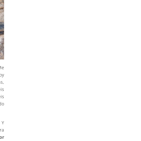
e
oy
s,
is
is
do
 Y
ra
or