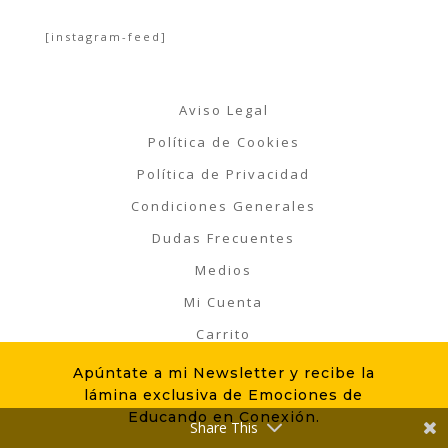
[instagram-feed]
Aviso Legal
Política de Cookies
Política de Privacidad
Condiciones Generales
Dudas Frecuentes
Medios
Mi Cuenta
Carrito
Apúntate a mi Newsletter y recibe la
lámina exclusiva de Emociones de
La "TIGRI-LETTER" ¿Te apuntas?
Educando en Conexión.
Share This