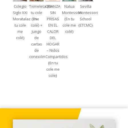
Colegio
Tximeleta {En
CRIANZA
Nalua
Sevilla
Siglo XXI
tu cole
SIN
Montessori
Montessori
Moratalaz {En
me
PRISAS
{En tu
School
tu cole
colé} +
EN EL
cole me
{ETCMC}
me
Juego
CALOR
colé}
colé}
de
DEL
cartas
HOGAR
de
– Nidos
conexión
Compartidos
{En tu
cole me
cole}