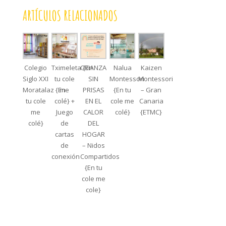
ARTÍCULOS RELACIONADOS
Colegio
Tximeleta {En
CRIANZA
Nalua
Kaizen
Siglo XXI
tu cole
SIN
Montessori
Montessori
Moratalaz {En
me
PRISAS
{En tu
– Gran
tu cole
colé} +
EN EL
cole me
Canaria
me
Juego
CALOR
colé}
{ETMC}
colé}
de
DEL
cartas
HOGAR
de
– Nidos
conexión
Compartidos
{En tu
cole me
cole}