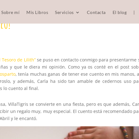
Sobre mí
Mis Libros
Servicios
Contacta
El blog
|
TEO!
l Tesoro de Lilith”
se puso en contacto conmigo para presentarme 
iñas y que le diera mi opinión. Como ya os conté en el post sob
posparto
, tenía muchas ganas de tener ese cuento en mis manos, a
roslo, y además, Carla ha sido tan amable de cedernos uso pa
s lo cuento al final.
, VillaTigris se convierte en una fiesta, pero es que además, Car
ecibir un regalo muy, muy especial. El cuento está recomendado pa
Abril y le encantó.