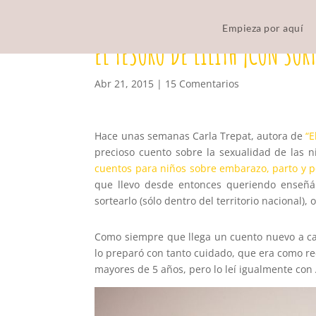
Empieza por aquí
EL TESORO DE LILITH ¡CON SOR
Abr 21, 2015
|
15 Comentarios
Hace unas semanas Carla Trepat, autora de
“E
precioso cuento sobre la sexualidad de las n
cuentos para niños sobre embarazo, parto y 
que llevo desde entonces queriendo enseñá
sortearlo (sólo dentro del territorio nacional), o
Como siempre que llega un cuento nuevo a casa
lo preparó con tanto cuidado, que era como r
mayores de 5 años, pero lo leí igualmente con 