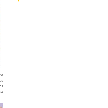
ca
os
as
ea