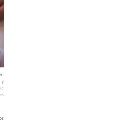
en
 y
ue
es
s.
os