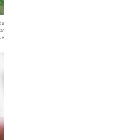
da
or
ue