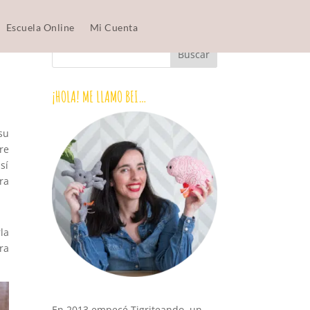
Escuela Online
Mi Cuenta
¡HOLA! ME LLAMO BEI…
su
re
sí
ra
la
ra
En 2013 empecé Tigriteando, un