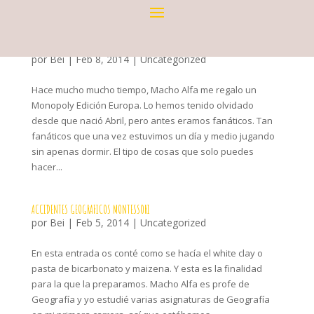
EMPAREJAR MONUMENTOS
por
Bei
|
Feb 8, 2014
|
Uncategorized
Hace mucho mucho tiempo, Macho Alfa me regalo un
Monopoly Edición Europa. Lo hemos tenido olvidado
desde que nació Abril, pero antes eramos fanáticos. Tan
fanáticos que una vez estuvimos un día y medio jugando
sin apenas dormir. El tipo de cosas que solo puedes
hacer...
ACCIDENTES GEOGRAFICOS MONTESSORI
por
Bei
|
Feb 5, 2014
|
Uncategorized
En esta entrada os conté como se hacía el white clay o
pasta de bicarbonato y maizena. Y esta es la finalidad
para la que la preparamos. Macho Alfa es profe de
Geografía y yo estudié varias asignaturas de Geografía