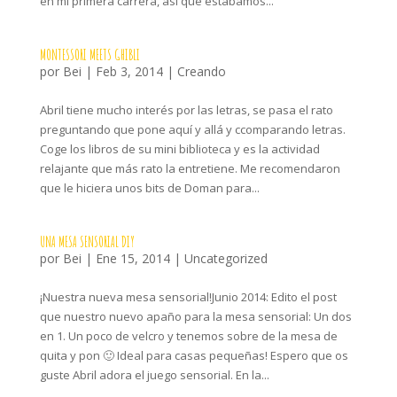
en mi primera carrera, así que estábamos...
MONTESSORI MEETS GHIBLI
por
Bei
|
Feb 3, 2014
|
Creando
Abril tiene mucho interés por las letras, se pasa el rato
preguntando que pone aquí y allá y ccomparando letras.
Coge los libros de su mini biblioteca y es la actividad
relajante que más rato la entretiene. Me recomendaron
que le hiciera unos bits de Doman para...
UNA MESA SENSORIAL DIY
por
Bei
|
Ene 15, 2014
|
Uncategorized
¡Nuestra nueva mesa sensorial!Junio 2014: Edito el post
que nuestro nuevo apaño para la mesa sensorial: Un dos
en 1. Un poco de velcro y tenemos sobre de la mesa de
quita y pon 🙂 Ideal para casas pequeñas! Espero que os
guste Abril adora el juego sensorial. En la...