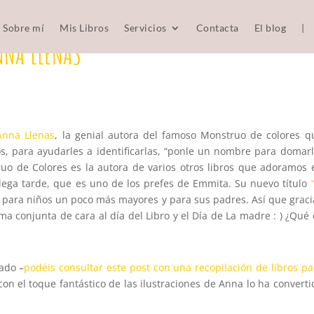
Sobre mí
Mis Libros
Servicios
Contacta
El blog
|
ANNA LLENAS
Anna Llenas
, la genial autora del famoso Monstruo de colores q
s, para ayudarles a identificarlas, “ponle un nombre para domarl
ruo de Colores es la autora de varios otros libros que adoramos 
l llega tarde, que es uno de los prefes de Emmita. Su nuevo título
 para niños un poco más mayores y para sus padres. Así que graci
a conjunta de cara al día del Libro y el Día de La madre : ) ¿Qué 
cado –
podéis consultar este post con una recopilación de libros pa
on el toque fantástico de las ilustraciones de Anna lo ha converti