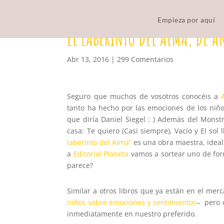
Empieza por aquí
EL LABERINTO DEL ALMA, DE 
Abr 13, 2016
|
299 Comentarios
Seguro que muchos de vosotros conocéis a
tanto ha hecho por las emociones de los niño
que diría Daniel Siegel : ) Además del Monst
casa: Te quiero (Casi siempre), Vacío y El so
laberinto del Alma”
es una obra maestra, ideal
a
Editorial Planeta
vamos a sortear uno de form
parece?
Similar a otros libros que ya están en el mer
niños sobre emociones y sentimientos
– pero c
inmediatamente en nuestro preferido.