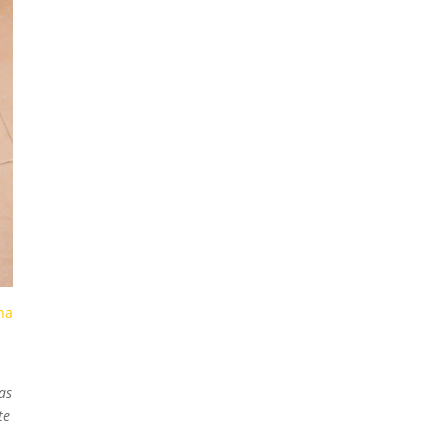
na
as
te