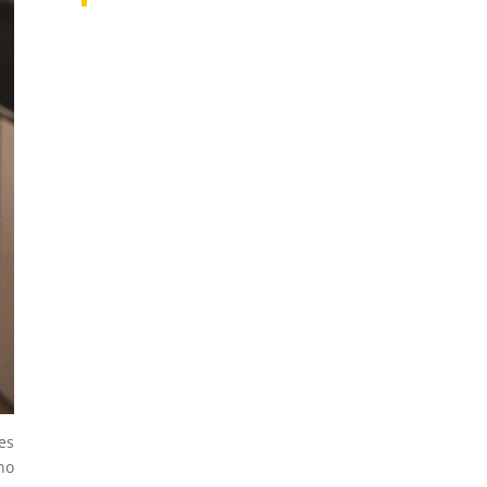
es
no