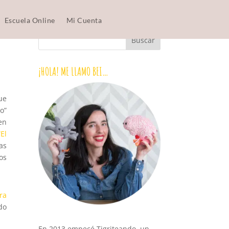
Escuela Online
Mi Cuenta
¡HOLA! ME LLAMO BEI…
ue
o”
en
“El
as
os
ra
do
En 2013 empecé Tigriteando, un