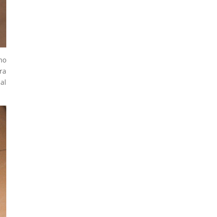
mo
ra
al