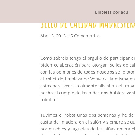
Empieza por aquí
SELLO DE CALIDAD MADRESFER
Abr 16, 2016
|
5 Comentarios
Como sabréis tengo el orgullo de participar
piden colaboración para otorgar “sellos de c
con las opiniones de todos nosotros se le otor
el robot de limpieza de Vorwerk, la misma m
estos para ver si realmente aliviaban el tra
hecho el cumple de las niñas nos hubiera ven
robotito!
Tuvimos el robot unas dos semanas y he de
casita de madera en el salón y siempre se q
por muebles y juguetes de las niñas no era e