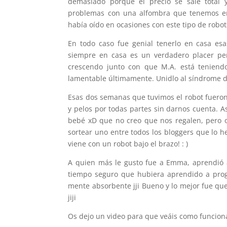
demasiado porque el precio se sale total
problemas con una alfombra que tenemos en 
había oído en ocasiones con este tipo de robo
En todo caso fue genial tenerlo en casa es
siempre en casa es un verdadero placer per
crescendo junto con que M.A. está tenien
lamentable últimamente. Unidlo al síndrome de
Esas dos semanas que tuvimos el robot fueron
y pelos por todas partes sin darnos cuenta. 
bebé xD que no creo que nos regalen, pero 
sortear uno entre todos los bloggers que lo 
viene con un robot bajo el brazo! : )
A quien más le gusto fue a Emma, aprendió a
tiempo seguro que hubiera aprendido a progr
mente absorbente jji Bueno y lo mejor fue que
jiji
Os dejo un video para que veáis como funcion