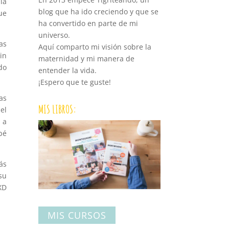
ía
blog que ha ido creciendo y que se
ue
ha convertido en parte de mi
universo.
as
Aquí comparto mi visión sobre la
in
maternidad y mi manera de
do
entender la vida.
¡Espero que te guste!
as
MIS LIBROS:
el
 a
bé
ás
su
XD
MIS CURSOS