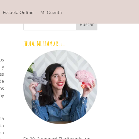
Escuela Online
Mi Cuenta
¡HOLA! ME LLAMO BEI…
os
 y
es
de
os
oy
na
da
ba
En 2013 empecé Tigriteando, un