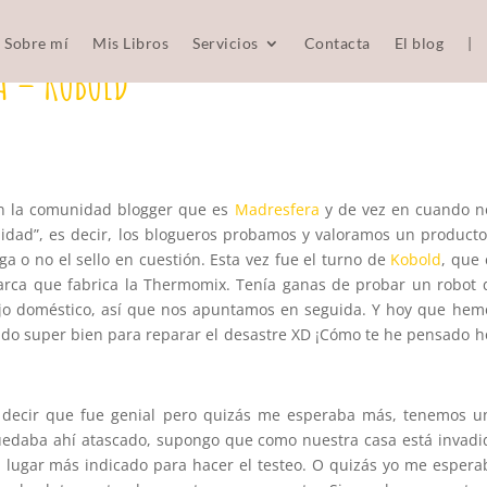
Sobre mí
Mis Libros
Servicios
Contacta
El blog
|
A – KOBOLD
 en la comunidad blogger que es
Madresfera
y de vez en cuando n
alidad”, es decir, los blogueros probamos y valoramos un producto
ga o no el sello en cuestión. Esta vez fue el turno de
Kobold
, que 
arca que fabrica la Thermomix. Tenía ganas de probar un robot 
bajo doméstico, así que nos apuntamos en seguida. Y hoy que hem
ido super bien para reparar el desastre XD ¡Cómo te he pensado h
 decir que fue genial pero quizás me esperaba más, tenemos u
uedaba ahí atascado, supongo que como nuestra casa está invadi
l lugar más indicado para hacer el testeo. O quizás yo me espera