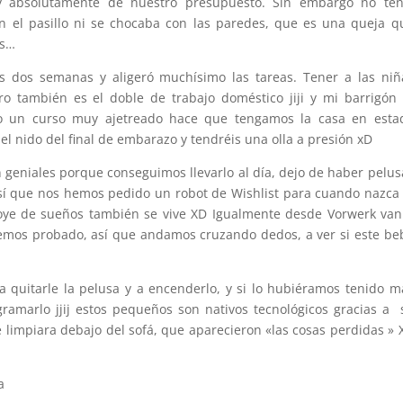
 y absolutamente de nuestro presupuesto. Sin embargo no ten
el pasillo ni se chocaba con las paredes, que es una queja q
ts…
as dos semanas y aligeró muchísimo las tareas. Tener a las niñ
o también es el doble de trabajo doméstico jiji y mi barrigón 
do un curso muy ajetreado hace que tengamos la casa en esta
l nido del final de embarazo y tendréis una olla a presión xD
 geniales porque conseguimos llevarlo al día, dejo de haber pelus
Así que nos hemos pedido un robot de Wishlist para cuando nazca 
oye de sueños también se vive XD Igualmente desde Vorwerk van
hemos probado, así que andamos cruzando dedos, a ver si este be
 quitarle la pelusa y a encenderlo, y si lo hubiéramos tenido m
amarlo jjij estos pequeños son nativos tecnológicos gracias a 
 limpiara debajo del sofá, que aparecieron «las cosas perdidas » 
a