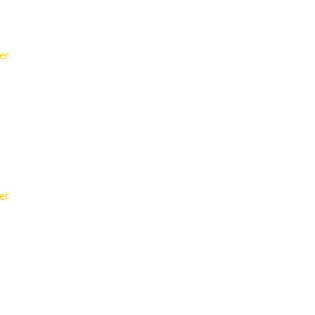
er
er