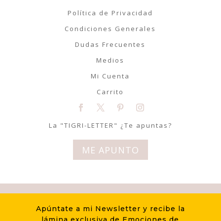
Política de Privacidad
Condiciones Generales
Dudas Frecuentes
Medios
Mi Cuenta
Carrito
La "TIGRI-LETTER" ¿Te apuntas?
ME APUNTO
© Tigriteando 2020 | Todos los
Apúntate a mi Newsletter y recibe la
derechos reservados | Diseño
lámina exclusiva de Emociones de