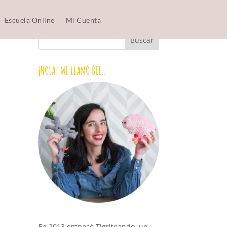
Escuela Online
Mi Cuenta
¡HOLA! ME LLAMO BEI…
En 2013 empecé Tigriteando, un