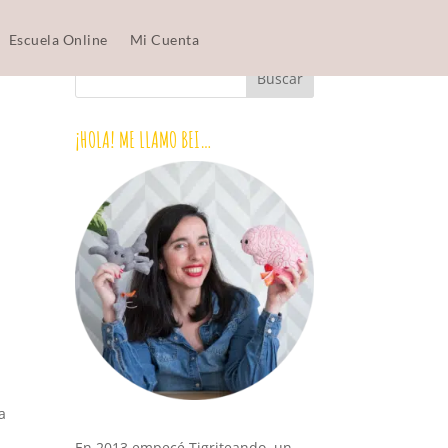
Escuela Online
Mi Cuenta
¡HOLA! ME LLAMO BEI…
a
En 2013 empecé Tigriteando, un