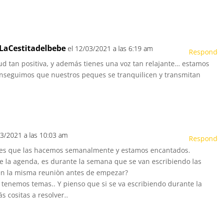
 LaCestitadelbebe
el 12/03/2021 a las 6:19 am
Respond
ud tan positiva, y además tienes una voz tan relajante… estamos
nseguimos que nuestros peques se tranquilicen y transmitan
03/2021 a las 10:03 am
Respond
ses que las hacemos semanalmente y estamos encantados.
 la agenda, es durante la semana que se van escribiendo las
 en la misma reuniòn antes de empezar?
 tenemos temas.. Y pienso que si se va escribiendo durante la
 cositas a resolver..