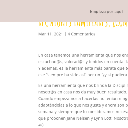
Empieza por aquí
REUNIONES FAMILIARES, ¿CÓM
Mar 11, 2021
|
4 Comentarios
En casa tenemos una herramienta que nos enc
escuchad@s, valorad@s y tenidos en cuenta: la
Y además, es la herramienta más barata que t
ese “siempre ha sido así” por un “¿y si pudier
Es una herramienta que nos brinda la Disciplin
nosotr@s en casa nos da muy buen resultado.
Cuando empezamos a hacerlas no tenían ningún
adaptándolas a lo que nos gusta y ahora son 
semana y siempre que lo consideramos necesari
que proponen Jane Nelsen y Lynn Lott. Nosotr
🙏).