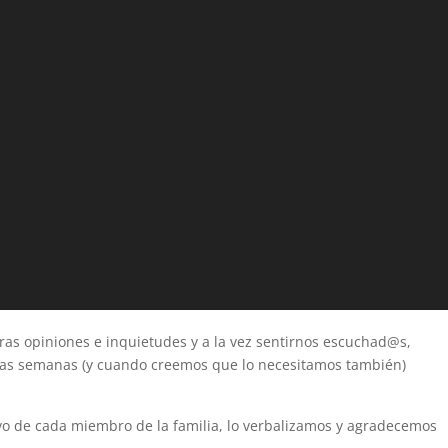
ras opiniones e inquietudes y a la vez sentirnos escuchad@s,
 las semanas (y cuando creemos que lo necesitamos también)
vo de cada miembro de la familia, lo verbalizamos y agradecemos