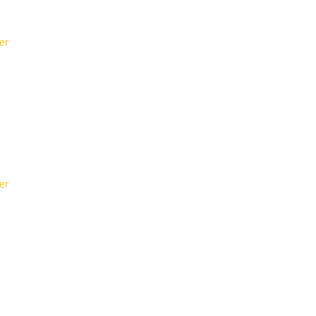
er
er