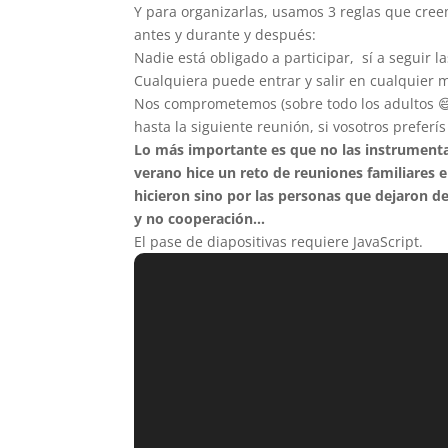
Y para organizarlas, usamos 3 reglas que cr
antes y durante y después:
Nadie está obligado a participar, sí a seguir 
Cualquiera puede entrar y salir en cualquier 
Nos comprometemos (sobre todo los adultos 
hasta la siguiente reunión, si vosotros preferís
Lo más importante es que no las instrumental
verano hice un reto de reuniones familiares 
hicieron sino por las personas que dejaron 
y no cooperación…
El pase de diapositivas requiere JavaScript.