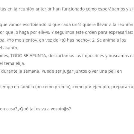
estas en la reunión anterior han funcionado como esperábamos y si
 que vamos escribiendo lo que cada un@ quiere llevar a la reunión
or que lo haga por ell@s. Y seguimos este orden para expresarlas:
lpa. «Yo me siento», en vez de «tú has hecho». 2. Se anima a los
el asunto.
ones, TODO SE APUNTA, descartamos las imposibles y buscamos el
l tema elija.
r durante la semana. Puede ser jugar juntos o ver una peli en
 tiempo en familia (no como premio), como por ejemplo, prepararn
 en casa? ¿Qué tal os va a vosotr@s?