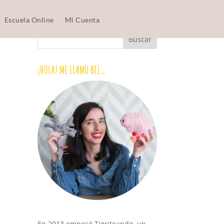
Escuela Online
Mi Cuenta
¡HOLA! ME LLAMO BEI…
En 2013 empecé Tigriteando, un