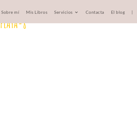
Sobre mí
Mis Libros
Servicios
Contacta
El blog
|
 PLAYA-8