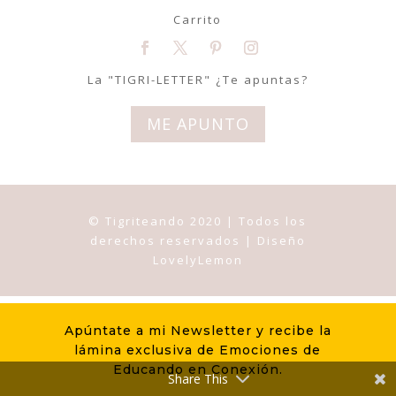
Carrito
La "TIGRI-LETTER" ¿Te apuntas?
ME APUNTO
© Tigriteando 2020 | Todos los
derechos reservados | Diseño
LovelyLemon
Apúntate a mi Newsletter y recibe la
lámina exclusiva de Emociones de
Educando en Conexión.
Share This