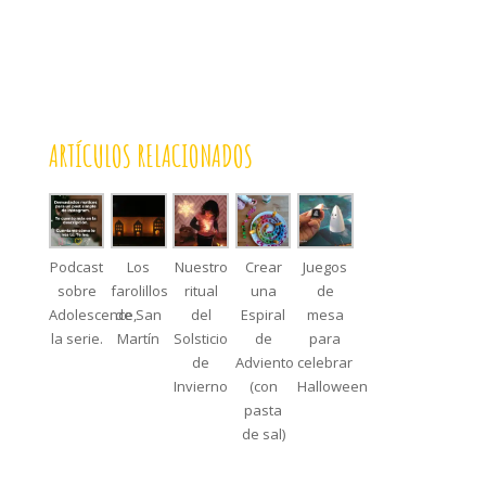
ARTÍCULOS RELACIONADOS
Podcast
Los
Nuestro
Crear
Juegos
sobre
farolillos
ritual
una
de
Adolescence,
de San
del
Espiral
mesa
la serie.
Martín
Solsticio
de
para
de
Adviento
celebrar
Invierno
(con
Halloween
pasta
de sal)