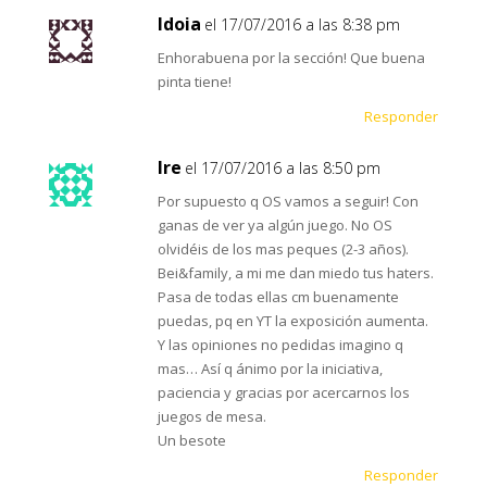
Idoia
el 17/07/2016 a las 8:38 pm
Enhorabuena por la sección! Que buena
pinta tiene!
Responder
Ire
el 17/07/2016 a las 8:50 pm
Por supuesto q OS vamos a seguir! Con
ganas de ver ya algún juego. No OS
olvidéis de los mas peques (2-3 años).
Bei&family, a mi me dan miedo tus haters.
Pasa de todas ellas cm buenamente
puedas, pq en YT la exposición aumenta.
Y las opiniones no pedidas imagino q
mas… Así q ánimo por la iniciativa,
paciencia y gracias por acercarnos los
juegos de mesa.
Un besote
Responder