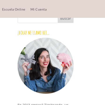
Escuela Online
Mi Cuenta
¡HOLA! ME LLAMO BEI…
En 2013 empecé Tigriteando, un