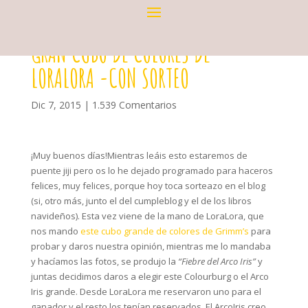
GRAN CUBO DE COLORES DE
LORALORA -CON SORTEO
Dic 7, 2015
|
1.539 Comentarios
¡Muy buenos días!Mientras leáis esto estaremos de
puente jiji pero os lo he dejado programado para haceros
felices, muy felices, porque hoy toca sorteazo en el blog
(si, otro más, junto el del cumpleblog y el de los libros
navideños). Esta vez viene de la mano de LoraLora, que
nos mando
este cubo grande de colores de Grimm’s
para
probar y daros nuestra opinión, mientras me lo mandaba
y hacíamos las fotos, se produjo la
“Fiebre del Arco Iris”
y
juntas decidimos daros a elegir este Colourburg o el Arco
Iris grande. Desde LoraLora me reservaron uno para el
ganador y el resto los tenían reservados. El ArcoIris creo