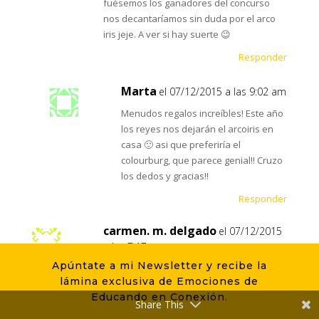
fuésemos los ganadores del concurso
nos decantaríamos sin duda por el arco
iris jeje. A ver si hay suerte 😉
Responder
Marta
el 07/12/2015 a las 9:02 am
Menudos regalos increíbles! Este año
los reyes nos dejarán el arcoiris en
casa 🙂 asi que preferiría el
colourburg, que parece genial!! Cruzo
los dedos y gracias!!
Responder
carmen. m. delgado
el 07/12/2015
a las 7:17 am
Apúntate a mi Newsletter y recibe la
Hola trngo muchas ganas del Arco iris!!!! A
lámina exclusiva de Emociones de
ver si tengo suerte y Feliz Navidad
Educando en Conexión.
Share This
Responder