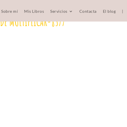
Sobre mí
Mis Libros
Servicios
Contacta
El blog
|
 DE MULTIPLICAR-8377