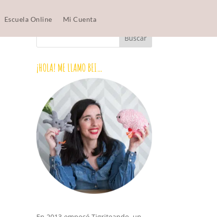
Escuela Online
Mi Cuenta
¡HOLA! ME LLAMO BEI…
En 2013 empecé Tigriteando, un