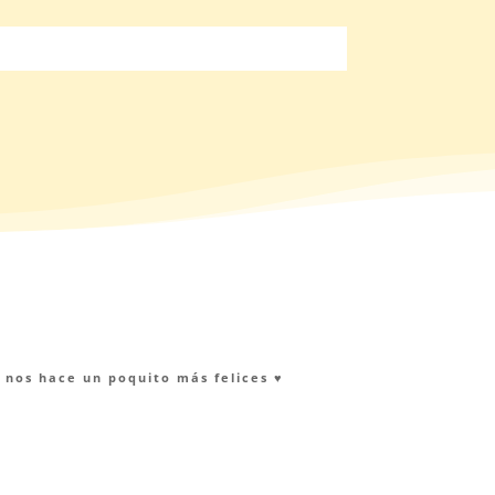
nos hace un poquito más felices ♥︎