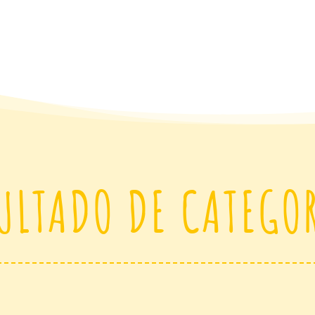
ULTADO DE CATEGO