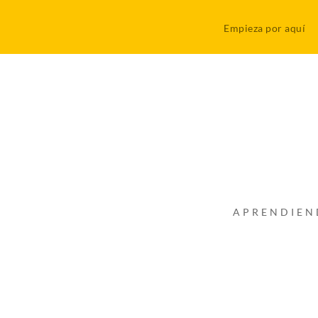
Empieza por aquí
APRENDIE