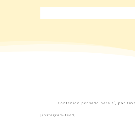
Contenido pensado para tí, por favo
[instagram-feed]