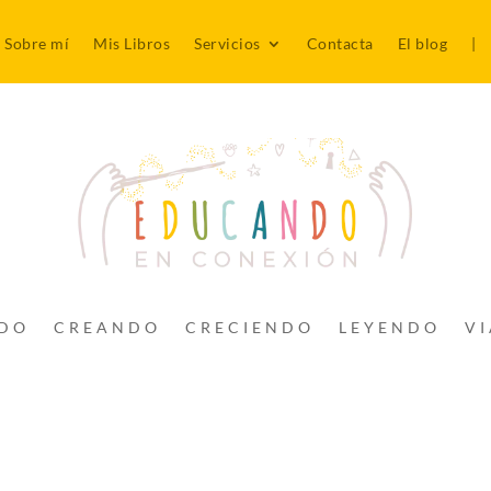
Sobre mí
Mis Libros
Servicios
Contacta
El blog
|
NDO
CREANDO
CRECIENDO
LEYENDO
V