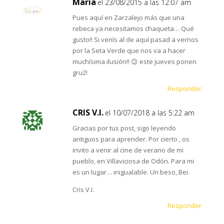
María
el 23/08/2015 a las 12:07 am
Pues aquí en Zarzalejo más que una
rebeca ya necesitamos chaqueta… Qué
gusto!! Si venís al de aquí pasad a vernos
por la Seta Verde que nos va a hacer
muchísima ilusión!! 😉 este jueves ponen
gru2!
Responder
CRIS V.I.
el 10/07/2018 a las 5:22 am
Gracias por tus post, sigo leyendo
antiguos para aprender. Por cierto , os
invito a venir al cine de verano de mi
pueblo, en Villaviciosa de Odón. Para mi
es un lugar… inigualable. Un beso, Bei.
Cris V.I.
Responder