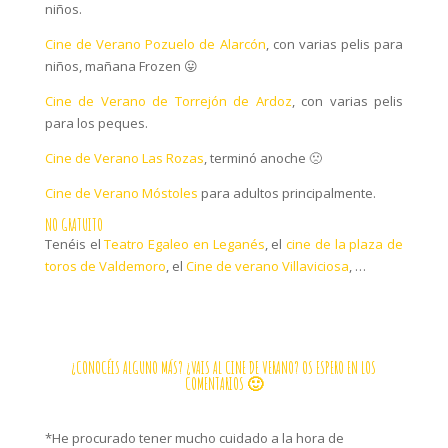
niños.
Cine de Verano Pozuelo de Alarcón
, con varias pelis para
niños, mañana Frozen 😛
Cine de Verano de Torrejón de Ardoz
, con varias pelis
para los peques.
Cine de Verano Las Rozas
, terminó anoche 🙁
Cine de Verano Móstoles
para adultos principalmente.
NO GRATUITO
Tenéis el
Teatro Egaleo en Leganés
, el
cine de la plaza de
toros de Valdemoro
, el
Cine de verano Villaviciosa
, …
¿CONOCÉIS ALGUNO MÁS? ¿VAIS AL CINE DE VERANO? OS ESPERO EN LOS
COMENTARIOS 🙂
*He procurado tener mucho cuidado a la hora de