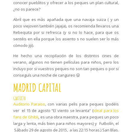
conocer pueblitos y ofrecer a los peques un plan cultural,
¿no os parece?
Abril que es más apañada que una navaja suiza ( y un
poco viejoven también jajaja), os recomienda llevaros una
Rebequita por si refresca (y si no lo hace, para que os
sentéis en ella porque los asiento s no suelen ser lo más
cómodo jiji).
He hecho una recopilación de los distintos cines de
verano, algunos no tienen películas para niños, pero los
incluyo por si vuestros peques no son tan peques o por si
conseguís una noche de cangureo 😛
MADRID CAPITAL
GRATUITO
Auditorio Paraiso
, con varias pelis para peques (podéis
ver el 15 de agosto “El viento se levanta” (
ideal para los
fans de Ghibli
, es una obra maestra, para peques un poco
larga y lenta, más bien para niños mayores) y Futbolín, el
Sábado 29 de agosto de 2015, a las 22:15 horas.) San Blas.