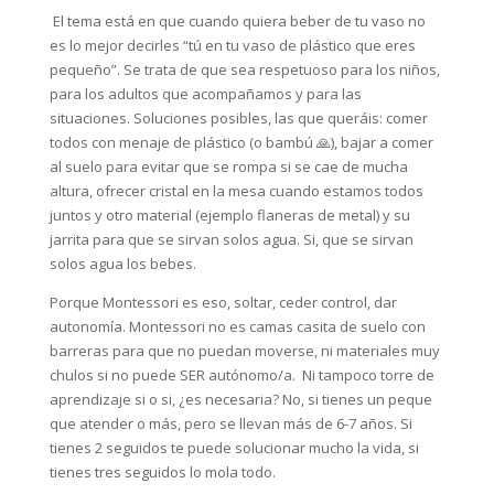
⁣ El tema está en que cuando quiera beber de tu vaso no
es lo mejor decirles “tú en tu vaso de plástico que eres
pequeño”. Se trata de que sea respetuoso para los niños,
para los adultos que acompañamos y para las
situaciones. Soluciones posibles, las que queráis: comer
todos con menaje de plástico (o bambú 🙏), bajar a comer
al suelo para evitar que se rompa si se cae de mucha
altura, ofrecer cristal en la mesa cuando estamos todos
juntos y otro material (ejemplo flaneras de metal) y su
jarrita para que se sirvan solos agua.⁣ Si, que se sirvan
solos agua los bebes. ⁣ ⁣
Porque Montessori es eso, soltar, ceder control, dar
autonomía. Montessori no es camas casita de suelo con
barreras para que no puedan moverse, ni materiales muy
chulos si no puede SER autónomo/a.⁣ ⁣ Ni tampoco torre de
aprendizaje si o si, ¿es necesaria? No, si tienes un peque
que atender o más, pero se llevan más de 6-7 años. Si
tienes 2 seguidos te puede solucionar mucho la vida, si
tienes tres seguidos lo mola todo.