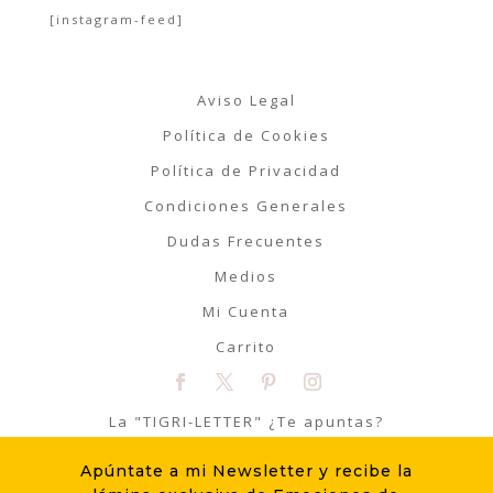
[instagram-feed]
Aviso Legal
Política de Cookies
Política de Privacidad
Condiciones Generales
Dudas Frecuentes
Medios
Mi Cuenta
Carrito
La "TIGRI-LETTER" ¿Te apuntas?
Apúntate a mi Newsletter y recibe la
ME APUNTO