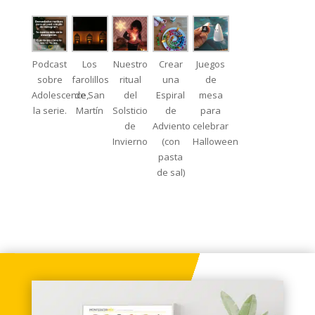
Podcast
Los
Nuestro
Crear
Juegos
sobre
farolillos
ritual
una
de
Adolescence,
de San
del
Espiral
mesa
la serie.
Martín
Solsticio
de
para
de
Adviento
celebrar
Invierno
(con
Halloween
pasta
de sal)