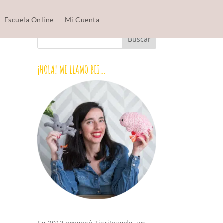
Escuela Online
Mi Cuenta
¡HOLA! ME LLAMO BEI…
En 2013 empecé Tigriteando, un