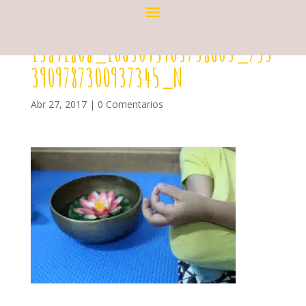
13891808_1063095903738603_753
3909787300937345_N
Abr 27, 2017
|
0 Comentarios