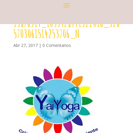
13876319_1053928441322016_326
5703061514253706_N
Abr 27, 2017
|
0 Comentarios