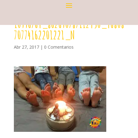
10996764_862690787112450_46808
70774162201221_N
Abr 27, 2017
|
0 Comentarios