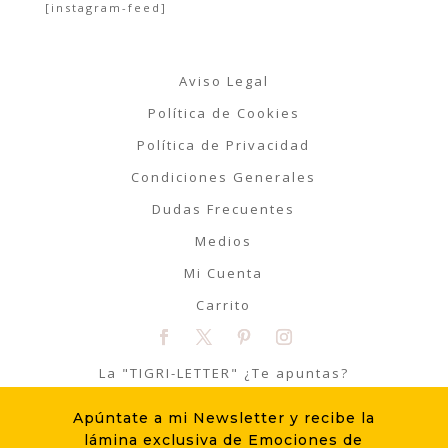
[instagram-feed]
Aviso Legal
Política de Cookies
Política de Privacidad
Condiciones Generales
Dudas Frecuentes
Medios
Mi Cuenta
Carrito
La "TIGRI-LETTER" ¿Te apuntas?
Apúntate a mi Newsletter y recibe la
ME APUNTO
lámina exclusiva de Emociones de