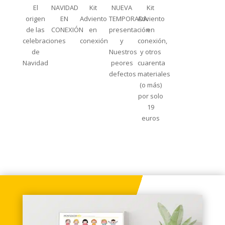
El
NAVIDAD
Kit
NUEVA
Kit
origen
EN
Adviento
TEMPORADA:
Adviento
de las
CONEXIÓN
en
presentación
en
celebraciones
conexión
y
conexión,
de
Nuestros
y otros
Navidad
peores
cuarenta
defectos
materiales
(o más)
por solo
19
euros