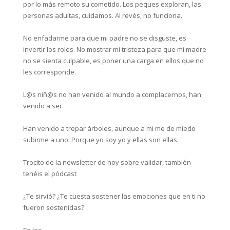
por lo más remoto su cometido. Los peques exploran, las
personas adultas, cuidamos. Al revés, no funciona.⁣
No enfadarme para que mi padre no se disguste, es
invertir los roles. No mostrar mi tristeza para que mi madre
no se sienta culpable, es poner una carga en ellos que no
les corresponde.⁣
L@s niñ@s no han venido al mundo a complacernos, han
venido a ser.⁣
Han venido a trepar árboles, aunque a mi me de miedo
subirme a uno. Porque yo soy yo y ellas son ellas.⁣
Trocito de la newsletter de hoy sobre validar, también
tenéis el pódcast⁣
¿Te sirvió? ¿Te cuesta sostener las emociones que en ti no
fueron sostenidas? ⁣