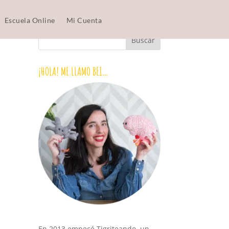
Escuela Online
Mi Cuenta
¡HOLA! ME LLAMO BEI…
En 2013 empecé Tigriteando, un