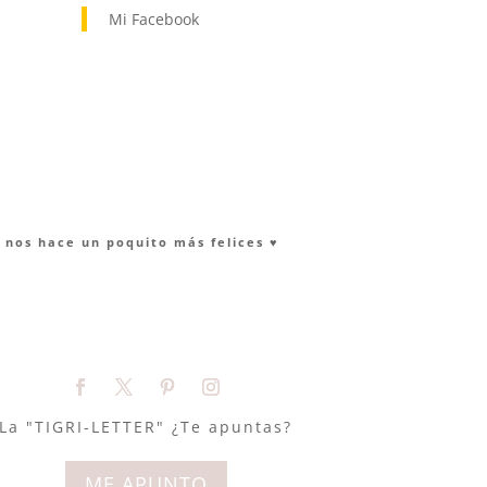
Mi Facebook
nos hace un poquito más felices ♥︎
La "TIGRI-LETTER" ¿Te apuntas?
ME APUNTO