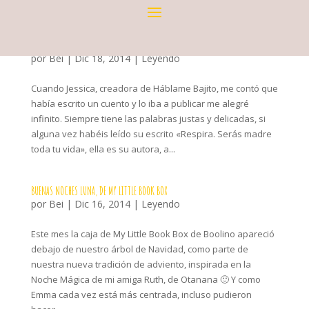
TIGRICUENTOS: UNA TETA, UNA NARANJA, UNA ACEITUNA
por
Bei
|
Dic 18, 2014
|
Leyendo
Cuando Jessica, creadora de Háblame Bajito, me contó que
había escrito un cuento y lo iba a publicar me alegré
infinito. Siempre tiene las palabras justas y delicadas, si
alguna vez habéis leído su escrito «Respira. Serás madre
toda tu vida», ella es su autora, a...
BUENAS NOCHES LUNA, DE MY LITTLE BOOK BOX
por
Bei
|
Dic 16, 2014
|
Leyendo
Este mes la caja de My Little Book Box de Boolino apareció
debajo de nuestro árbol de Navidad, como parte de
nuestra nueva tradición de adviento, inspirada en la
Noche Mágica de mi amiga Ruth, de Otanana 🙂 Y como
Emma cada vez está más centrada, incluso pudieron