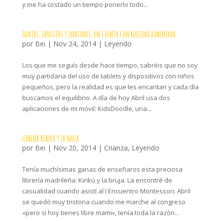
y me ha costado un tiempo ponerlo todo...
ZAPATOS, ZAPATITOS Y ZAPATONES, UN CUENTO CON REALIDAD AUMENTADA
por
Bei
|
Nov 24, 2014
|
Leyendo
Los que me seguís desde hace tiempo, sabréis que no soy
muy partidaria del uso de tablets y dispositivos con niños
pequeños, pero la realidad es que les encantan y cada día
buscamos el equilibrio. A día de hoy Abril usa dos
aplicaciones de mi móvil: KidsDoodle, una...
LIBRERÍA KIRIKÚ Y LA BRUJA
por
Bei
|
Nov 20, 2014
|
Crianza
,
Leyendo
Tenía muchísimas ganas de enseñaros esta preciosa
librería madrileña: Kirikú y la bruja. La encontré de
casualidad cuando asistí al I Encuentro Montessori. Abril
se quedó muy tristona cuando me marche al congreso
«pero si hoy tienes libre mami», tenía toda la razón...