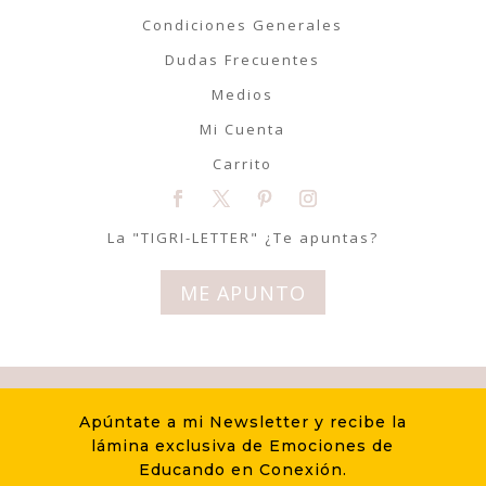
Condiciones Generales
Dudas Frecuentes
Medios
Mi Cuenta
Carrito
La "TIGRI-LETTER" ¿Te apuntas?
ME APUNTO
© Tigriteando 2020 | Todos los
Apúntate a mi Newsletter y recibe la
derechos reservados | Diseño
lámina exclusiva de Emociones de
LovelyLemon
Educando en Conexión.