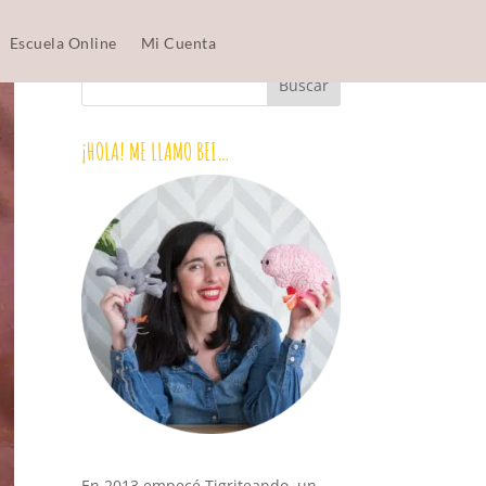
Escuela Online
Mi Cuenta
¡HOLA! ME LLAMO BEI…
En 2013 empecé Tigriteando, un