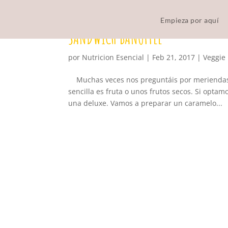
Empieza por aquí
SANDWICH BANOFFEE
por
Nutricion Esencial
|
Feb 21, 2017
|
Veggie
Muchas veces nos preguntáis por meriendas, 
sencilla es fruta o unos frutos secos. Si opta
una deluxe. Vamos a preparar un caramelo...