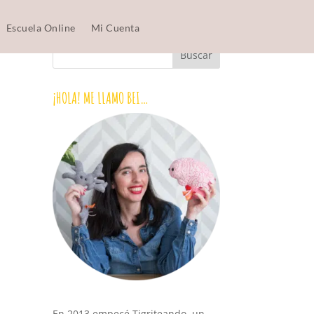
Escuela Online
Mi Cuenta
¡HOLA! ME LLAMO BEI…
En 2013 empecé Tigriteando, un