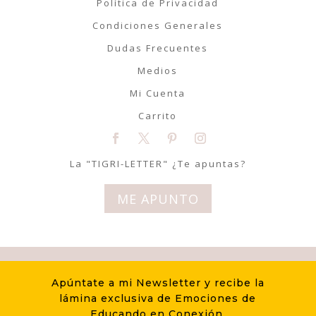
Política de Privacidad
Condiciones Generales
Dudas Frecuentes
Medios
Mi Cuenta
Carrito
La "TIGRI-LETTER" ¿Te apuntas?
ME APUNTO
© Tigriteando 2020 | Todos los
Apúntate a mi Newsletter y recibe la
derechos reservados | Diseño
lámina exclusiva de Emociones de
LovelyLemon
Educando en Conexión.