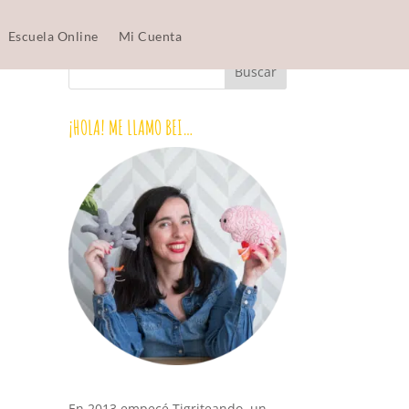
Escuela Online
Mi Cuenta
¡HOLA! ME LLAMO BEI…
En 2013 empecé Tigriteando, un