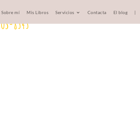
Sobre mí
Mis Libros
Servicios
Contacta
El blog
|
TOS-8343