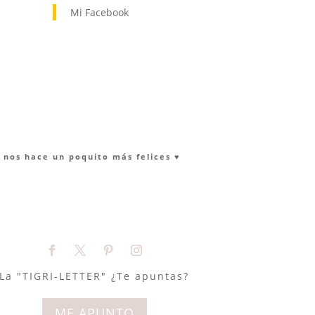
Mi Facebook
nos hace un poquito más felices ♥︎
La "TIGRI-LETTER" ¿Te apuntas?
ME APUNTO