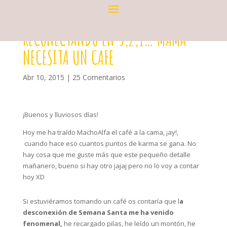
RECONECTANDO EN 3,2,1… MAMA
NECESITA UN CAFE
Abr 10, 2015
|
25 Comentarios
¡Buenos y lluviosos días!
Hoy me ha traído MachoAlfa el café a la cama, ¡ay!,
cuando hace eso cuantos puntos de karma se gana. No
hay cosa que me guste más que este pequeño detalle
mañanero, bueno si hay otro jajaj pero no lo voy a contar
hoy XD
Si estuviéramos tomando un café os contaría que l
a
desconexión de Semana Santa me ha venido
fenomenal,
he recargado pilas, he leído un montón, he