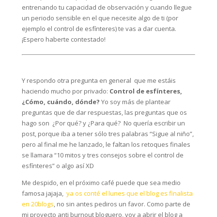
entrenando tu capacidad de observación y cuando llegue
un periodo sensible en el que necesite algo de ti (por
ejemplo el control de esfínteres) te vas a dar cuenta.
¡Espero haberte contestado!
Y respondo otra pregunta en general que me estáis
haciendo mucho por privado:
Control de esfínteres,
¿Cómo, cuándo, dónde?
Yo soy más de plantear
preguntas que de dar respuestas, las preguntas que os
hago son ¿Por qué? y ¿Para qué? No quería escribir un
post, porque iba a tener sólo tres palabras “Sigue al niño”,
pero al final me he lanzado, le faltan los retoques finales
se llamara “10 mitos y tres consejos sobre el control de
esfínteres” o algo así XD
Me despido, en el próximo café puede que sea medio
famosa jajaja,
ya os conté el lunes que el blog es finalista
en 20blogs
, no sin antes pediros un favor. Como parte de
mi proyecto anti burnout bloguero, voy a abrir el blog a