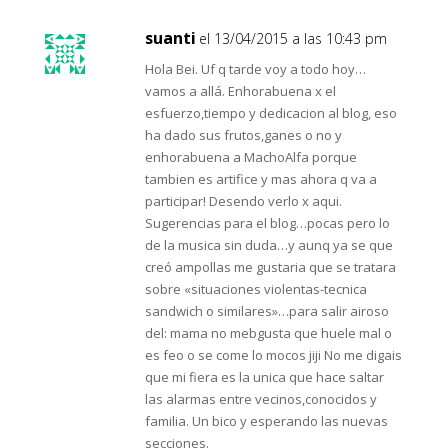
suanti
el 13/04/2015 a las 10:43 pm
Hola Bei. Uf q tarde voy a todo hoy…
vamos a allá. Enhorabuena x el
esfuerzo,tiempo y dedicacion al blog, eso
ha dado sus frutos,ganes o no y
enhorabuena a MachoAlfa porque
tambien es artifice y mas ahora q va a
participar! Desendo verlo x aqui.
Sugerencias para el blog…pocas pero lo
de la musica sin duda…y aunq ya se que
creó ampollas me gustaria que se tratara
sobre «situaciones violentas-tecnica
sandwich o similares»…para salir airoso
del: mama no mebgusta que huele mal o
es feo o se come lo mocos jiji No me digais
que mi fiera es la unica que hace saltar
las alarmas entre vecinos,conocidos y
familia. Un bico y esperando las nuevas
secciones.