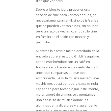
días que vendrán.
Sobre el blog, te iba a proponer una
sección de cine para ver con peques, no
necesariamente infantil, sino pelis/series
que se pueden ver con niños, sin abusar,
pero un rato de vez en cuando rollo cine
en familia en el salón con mantas y
palomitas.
Mientras lo escribía me he acordado de la
entrada sobre el estudio Ghibli (y aquí me
tienes escribiéndote con un café en
frente y escuchando el concierto de los 25
años que compartías en ese post,
emocionada… A mi la música me remueve
muchísimo, quizá por eso, y dada mi nula
capacidad para tocar ningún instrumento,
me enamoré de un músico y montamos
una escuelita de música donde los
alumnos van a divertirse y a aprender lo
que más le gusta sin presión y sin