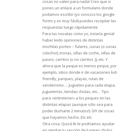
cosas no valen para nada! Creo que si
pones un enlace a un formulario donde
podamos escribir (yo conozco los google
forms y es muy fácil) puedes recopilar las
respuestas luego rápidamente.
Para las novatas como yo, estaría genial
haber leido opiniones de distintas
mochilas porteo – fulares, cunas (o cunas
colecho!), tronas, sillas de coche, sillas de
paseo, carritos (o no carritos ;)), etc. Y
ahora que la peque es menos peque, por
ejemplo, sitios donde ir de vacaciones kid-
friendly, parques, playas, rutas de
senderismo…. Juguetes para cada etapa,
jugueterías, tiendas chulas, etc… Tips
para «entretener» a los peques en las
distintas etapas (aunque sólo sea para
poder ducharte 2 minutos!). DIY de cosas
que hayamos hecho. Etc etc
Otra cosa. Quizá tb te podríamos ayudar
en ampliar tu sección de lugares chulos