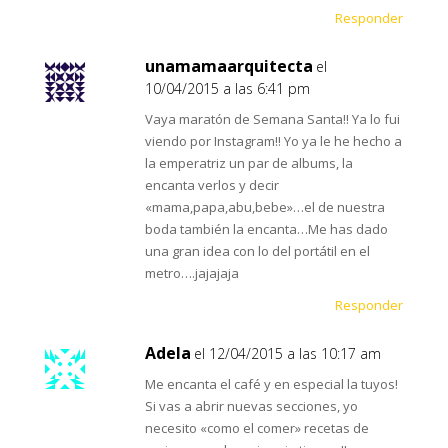
Responder
unamamaarquitecta
el
10/04/2015 a las 6:41 pm
Vaya maratón de Semana Santa!! Ya lo fui
viendo por Instagram!! Yo ya le he hecho a
la emperatriz un par de albums, la
encanta verlos y decir
«mama,papa,abu,bebe»…el de nuestra
boda también la encanta…Me has dado
una gran idea con lo del portátil en el
metro….jajajaja
Responder
Adela
el 12/04/2015 a las 10:17 am
Me encanta el café y en especial la tuyos!
Si vas a abrir nuevas secciones, yo
necesito «como el comer» recetas de