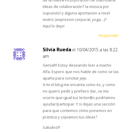
de la nueva incorporacion de machoalfa.
Ideas de colaboración? la música por
supuesto! y alguna aportacion a nivel
motriz (expresion corporal, yoga…)?
Aquí lo dejo!
Responder
Silvia Rueda
el 10/04/2015 a las 8:22
am
Genial!!! Estoy deseando leer a macho
Alfa. Espero que nos hable de como se las
apaña para concitar jeje.
A mi el blog me encanta como es, y como
no quiero pedir y prefiero dar, se me
ocurre que igual tus lector@s podríamos
ayudar/participar. Y si dejas una sección
para que contemos cómo ponemos en
práctica y copiamos tus ideas?
Saludos!!!