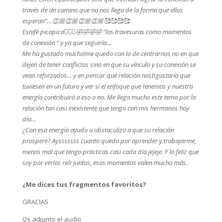
través de un camino que no nos llega de la forma que ellos
esperan”…👏🏼👏🏼👏🏼👏🏼🥰🥰🥰🥰
Esnifé picapica🙋🏽‍♀️🤣🤣🤣🤣
“las travesuras como momentos
de conexión “ y ya que seguiría…
Me ha gustado mucho!me quedo con lo de centrarnos no en que
dejen de tener conflictos sino en que su vínculo y su conexión se
vean reforzados… y en pensar qué relación nosbgustaría que
tuviesen en un futuro y ver si el enfoque que tenemos y nuestra
energía contribuirá a eso o no. Me llega mucho este tema por la
relación tan casi inexistente que tengo con mis hermanos hoy
día…
¿Con esa energía ayudo u obstaculizo a que su relación
prospere? Aysssssss cuanto queda por aprender y trabajarme,
menos mal que tengo prácticas casi cada día jejeje. Y lo feliz que
soy por verlos reír juntos, esos momentos valen mucho más.
¿Me dices tus fragmentos favoritos?
GRACIAS
Os adjunto el audio