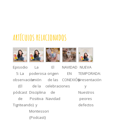
ARTÍCULOS RELACIONADOS
Episodio
La
El
NAVIDAD
NUEVA
5: La
poderosa
origen
EN
TEMPORADA:
observación
unión
de las
CONEXIÓN
presentación
{El
de la
celebraciones
y
pódcast
Disciplina
de
Nuestros
de
Positiva
Navidad
peores
Tigriteando}
y
defectos
Montessori
{Podcast}