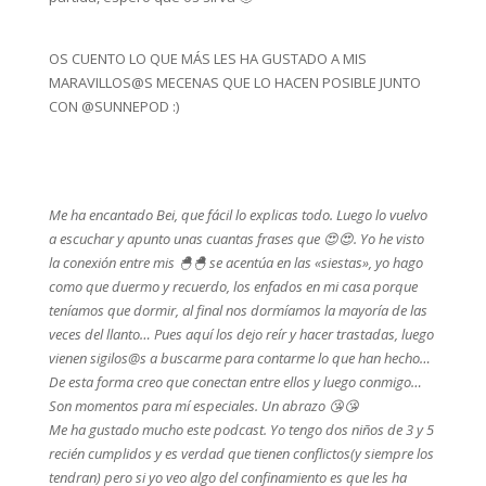
OS CUENTO LO QUE MÁS LES HA GUSTADO A MIS
MARAVILLOS@S MECENAS QUE LO HACEN POSIBLE JUNTO
CON @SUNNEPOD :)⁣
Me ha encantado Bei, que fácil lo explicas todo. Luego lo vuelvo
a escuchar y apunto unas cuantas frases que 😍😍. Yo he visto
la conexión entre mis 🐣🐣 se acentúa en las «siestas», yo hago
como que duermo y recuerdo, los enfados en mi casa porque
teníamos que dormir, al final nos dormíamos la mayoría de las
veces del llanto… Pues aquí los dejo reír y hacer trastadas, luego
vienen sigilos@s a buscarme para contarme lo que han hecho…
De esta forma creo que conectan entre ellos y luego conmigo…
Son momentos para mí especiales. Un abrazo 😘😘
Me ha gustado mucho este podcast. Yo tengo dos niños de 3 y 5
recién cumplidos y es verdad que tienen conflictos(y siempre los
tendran) pero si yo veo algo del confinamiento es que les ha