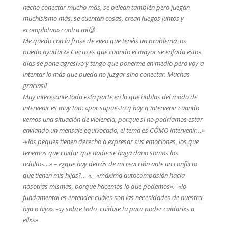
hecho conectar mucho más, se pelean también pero juegan
muchisismo más, se cuentan cosas, crean juegos juntos y
«complotan» contra mi😉
Me quedo con la frase de «veo que tenéis un problema, os
puedo ayudar?» Cierto es que cuando el mayor se enfada estos
dias se pone agresivo y tengo que ponerme en medio pero voy a
intentar lo más que pueda no juzgar sino conectar. Muchas
gracias!!
Muy interesante toda esta parte en la que hablas del modo de
intervenir es muy top: «por supuesto q hay q intervenir cuando
vemos una situación de violencia, porque si no podríamos estar
enviando un mensaje equivocado, el tema es CÓMO intervenir…»
-«los peques tienen derecho a expresar sus emociones, los que
tenemos que cuidar que nadie se haga daño somos los
adultos…» – «¿que hay detrás de mi reacción ante un conflicto
que tienen mis hijas?… «. -«máxima autocompasión hacia
nosotras mismas, porque hacemos lo que podemos». -«lo
fundamental es entender cuáles son las necesidades de nuestra
hija o hijo». -«y sobre todo, cuídate tu para poder cuidarlxs a
ellxs»