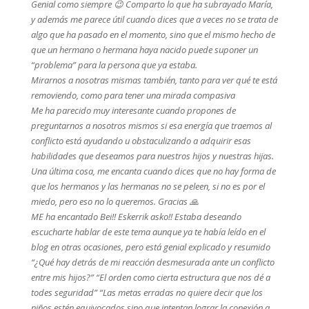
Genial como siempre 😉 Comparto lo que ha subrayado María,
y además me parece útil cuando dices que a veces no se trata de
algo que ha pasado en el momento, sino que el mismo hecho de
que un hermano o hermana haya nacido puede suponer un
“problema” para la persona que ya estaba.
Mirarnos a nosotras mismas también, tanto para ver qué te está
removiendo, como para tener una mirada compasiva
Me ha parecido muy interesante cuando propones de
preguntarnos a nosotros mismos si esa energía que traemos al
conflicto está ayudando u obstaculizando a adquirir esas
habilidades que deseamos para nuestros hijos y nuestras hijas.
Una última cosa, me encanta cuando dices que no hay forma de
que los hermanos y las hermanas no se peleen, si no es por el
miedo, pero eso no lo queremos. Gracias 🙏
ME ha encantado Bei!! Eskerrik asko!! Estaba deseando
escucharte hablar de este tema aunque ya te había leído en el
blog en otras ocasiones, pero está genial explicado y resumido
“¿Qué hay detrás de mi reacción desmesurada ante un conflicto
entre mis hijos?” “El orden como cierta estructura que nos dé a
todes seguridad” “Las metas erradas no quiere decir que los
niños estén equivocados sino que intentan lograr la conexión a