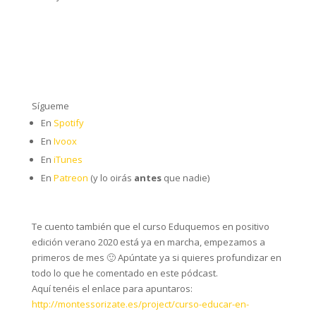
Sígueme
En
Spotify
En
Ivoox
En
iTunes
En
Patreon
(y lo oirás
antes
que nadie)
Te cuento también que el curso Eduquemos en positivo
edición verano 2020 está ya en marcha, empezamos a
primeros de mes 🙂 Apúntate ya si quieres profundizar en
todo lo que he comentado en este pódcast.
Aquí tenéis el enlace para apuntaros:
http://montessorizate.es/project/curso-educar-en-