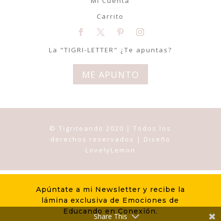
Mi Cuenta
Carrito
La "TIGRI-LETTER" ¿Te apuntas?
ME APUNTO
© Tigriteando 2020 | Todos los
derechos reservados | Diseño
LovelyLemon
Apúntate a mi Newsletter y recibe la
lámina exclusiva de Emociones de
Educando en Conexión.
Share This