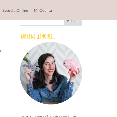
Escuela Online
Mi Cuenta
¡HOLA! ME LLAMO BEI…
n
En 2013 empecé Tigriteando, un