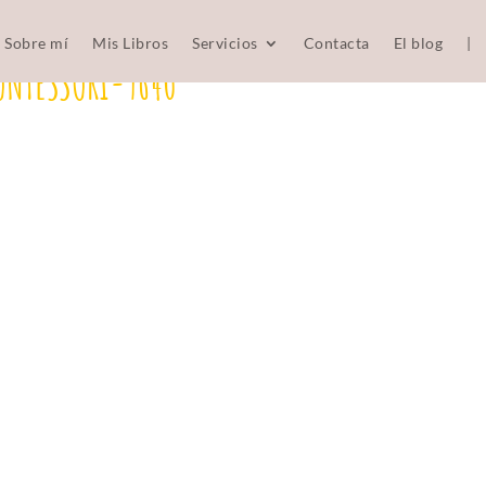
Sobre mí
Mis Libros
Servicios
Contacta
El blog
|
ONTESSORI-9640