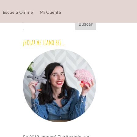
Escuela Online
Mi Cuenta
¡HOLA! ME LLAMO BEI…
En 2013 empecé Tigriteando, un