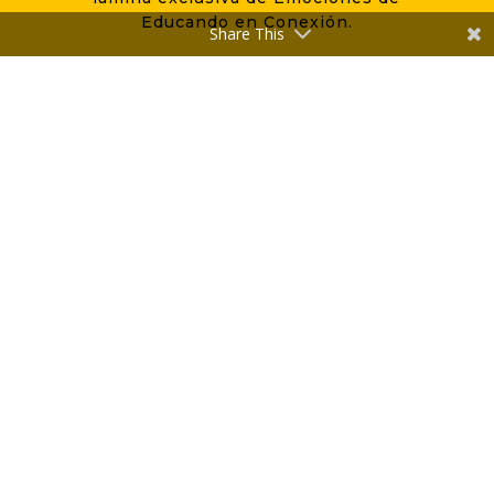
Educando en Conexión.
Share This
Contenido pensado para tí, por favor, no lo
copies ni te lo atribuyas sin mencionarme.
Compartir nos hace un poquito más felices ♥︎
[instagram-feed]
Aviso Legal
Política de Cookies
Política de Privacidad
Condiciones Generales
Dudas Frecuentes
Medios