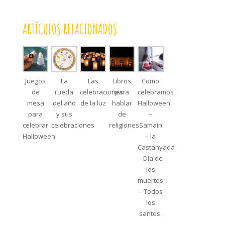
ARTÍCULOS RELACIONADOS
Juegos
La
Las
Libros
Como
de
rueda
celebraciones
para
celebramos
mesa
del año
de la luz
hablar
Halloween
para
y sus
de
–
celebrar
celebraciones
religiones
Samain
Halloween
– la
Castanyada
– Día de
los
muertos
– Todos
los
santos.