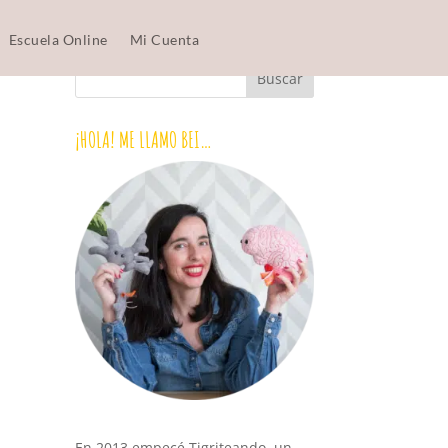
Escuela Online
Mi Cuenta
¡HOLA! ME LLAMO BEI…
En 2013 empecé Tigriteando, un